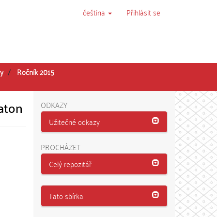
čeština
Přihlásit se
ry
Ročník 2015
aton
ODKAZY
Užitečné odkazy
PROCHÁZET
Celý repozitář
Tato sbírka