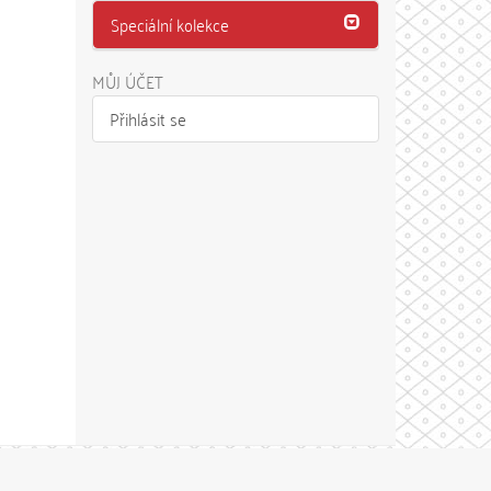
Speciální kolekce
MŮJ ÚČET
Přihlásit se
Theme by