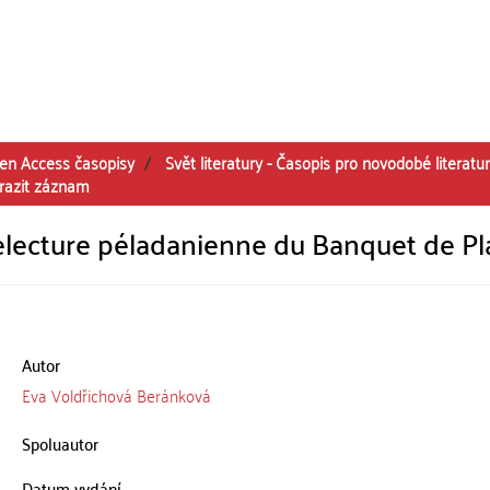
en Access časopisy
Svět literatury - Časopis pro novodobé literatu
razit záznam
electure péladanienne du Banquet de Pl
Autor
Eva Voldřichová Beránková
Spoluautor
Datum vydání