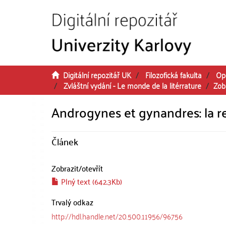
Přeskočit na obsah
Digitální repozitář UK
Filozofická fakulta
Op
Zvláštní vydání - Le monde de la litérrature
Zob
Androgynes et gynandres: la r
Článek
Zobrazit/
otevřít
Plný text (642.3Kb)
Trvalý odkaz
http://hdl.handle.net/20.500.11956/96756