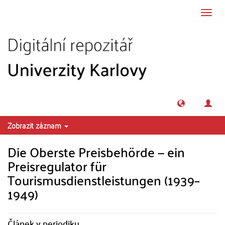
Přeskočit na obsah
Přepn
navig
Zobrazit záznam
Die Oberste Preisbehörde — ein
Preisregulator für
Tourismusdienstleistungen (1939–
1949)
Článek v periodiku