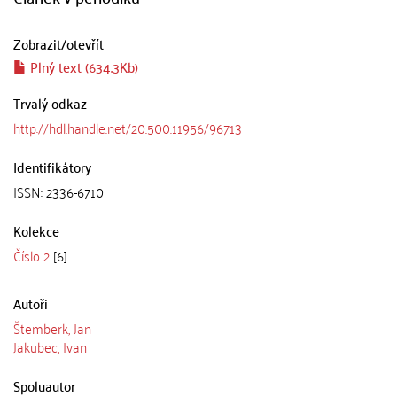
Zobrazit/
otevřít
Plný text (634.3Kb)
Trvalý odkaz
http://hdl.handle.net/20.500.11956/96713
Identifikátory
ISSN: 2336-6710
Kolekce
Číslo 2
[6]
Autoři
Štemberk, Jan
Jakubec, Ivan
Spoluautor