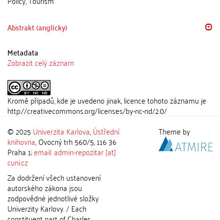
Policy, Tourism
Abstrakt (anglicky)
Metadata
Zobrazit celý záznam
Kromě případů, kde je uvedeno jinak, licence tohoto záznamu je
http://creativecommons.org/licenses/by-nc-nd/2.0/
© 2025
Univerzita Karlova
,
Ústřední
Theme by
knihovna
, Ovocný trh 560/5, 116 36
Praha 1;
email: admin-repozitar [at]
cuni.cz
Za dodržení všech ustanovení
autorského zákona jsou
zodpovědné jednotlivé složky
Univerzity Karlovy. / Each
constituent part of Charles