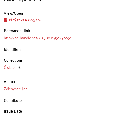
View/
Open
Plný text (606.5Kb)
Permanent link
http://hdl.handle.net/20.500.11956/96651
Identifiers
Collections
Číslo 2
[26]
Author
Zdichynec, Jan
Contributor
Issue Date