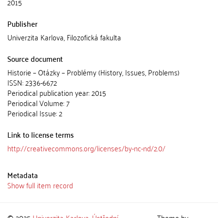
2015
Publisher
Univerzita Karlova, Filozofická fakulta
Source document
Historie – Otázky – Problémy (History, Issues, Problems)
ISSN: 2336-6672
Periodical publication year: 2015
Periodical Volume: 7
Periodical Issue: 2
Link to license terms
http://creativecommons.org/licenses/by-nc-nd/2.0/
Metadata
Show full item record
© 2025
Univerzita Karlova
,
Ústřední
Theme by