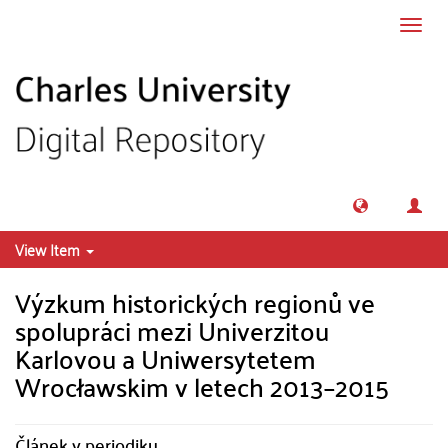
Skip to main content
Toggl
navig
View Item
Výzkum historických regionů ve
spolupráci mezi Univerzitou
Karlovou a Uniwersytetem
Wrocławskim v letech 2013–2015
Článek v periodiku