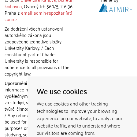
knihovna
, Ovocný trh 560/5, 116 36
Praha 1;
email: admin-repozitar [at]
cuni.cz
Za dodržení všech ustanovení
autorského zákona jsou
zodpovědné jednotlivé složky
Univerzity Karlovy. / Each
constituent part of Charles
University is responsible for
adherence to all provisions of the
copyright law.
Upozornění / Notice:
Získané
We use cookies
informace nemohou být použity k
výdělečným účelům nebo vydávány
za studijní, vědeckou nebo jinou
We use cookies and other tracking
tvůrčí činnost jiné osoby než autora.
technologies to improve your browsing
/ Any retrieved information shall not
experience on our website, to analyze our
be used for any commercial
website traffic, and to understand where
purposes or claimed as results of
our visitors are coming from.
studying, scientific or any other