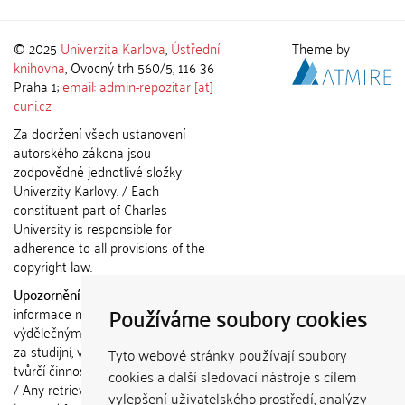
© 2025
Univerzita Karlova
,
Ústřední
Theme by
knihovna
, Ovocný trh 560/5, 116 36
Praha 1;
email: admin-repozitar [at]
cuni.cz
Za dodržení všech ustanovení
autorského zákona jsou
zodpovědné jednotlivé složky
Univerzity Karlovy. / Each
constituent part of Charles
University is responsible for
adherence to all provisions of the
copyright law.
Upozornění / Notice:
Získané
Používáme soubory cookies
informace nemohou být použity k
výdělečným účelům nebo vydávány
za studijní, vědeckou nebo jinou
Tyto webové stránky používají soubory
tvůrčí činnost jiné osoby než autora.
cookies a další sledovací nástroje s cílem
/ Any retrieved information shall not
vylepšení uživatelského prostředí, analýzy