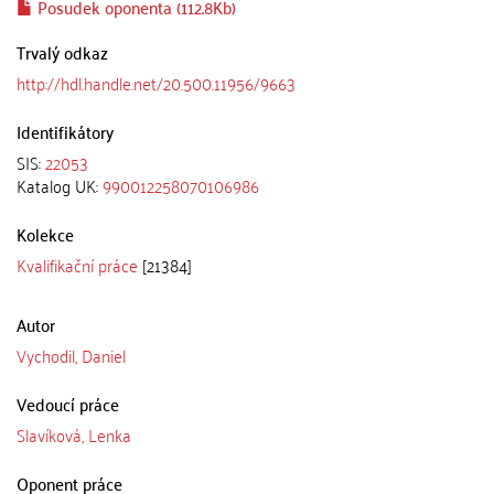
Posudek oponenta (112.8Kb)
Trvalý odkaz
http://hdl.handle.net/20.500.11956/9663
Identifikátory
SIS:
22053
Katalog UK:
990012258070106986
Kolekce
Kvalifikační práce
[21384]
Autor
Vychodil, Daniel
Vedoucí práce
Slavíková, Lenka
Oponent práce