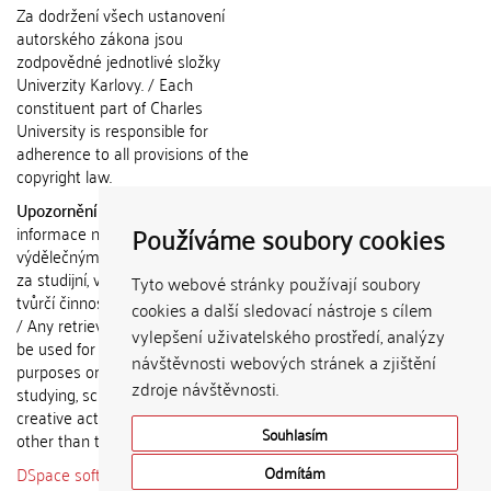
Za dodržení všech ustanovení
autorského zákona jsou
zodpovědné jednotlivé složky
Univerzity Karlovy. / Each
constituent part of Charles
University is responsible for
adherence to all provisions of the
copyright law.
Upozornění / Notice:
Získané
Používáme soubory cookies
informace nemohou být použity k
výdělečným účelům nebo vydávány
za studijní, vědeckou nebo jinou
Tyto webové stránky používají soubory
tvůrčí činnost jiné osoby než autora.
cookies a další sledovací nástroje s cílem
/ Any retrieved information shall not
vylepšení uživatelského prostředí, analýzy
be used for any commercial
návštěvnosti webových stránek a zjištění
purposes or claimed as results of
zdroje návštěvnosti.
studying, scientific or any other
creative activities of any person
Souhlasím
other than the author.
DSpace software
copyright © 2002-
Odmítám