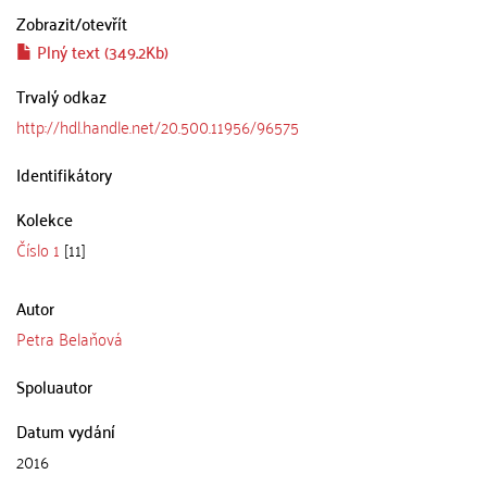
Zobrazit/
otevřít
Plný text (349.2Kb)
Trvalý odkaz
http://hdl.handle.net/20.500.11956/96575
Identifikátory
Kolekce
Číslo 1
[11]
Autor
Petra Belaňová
Spoluautor
Datum vydání
2016