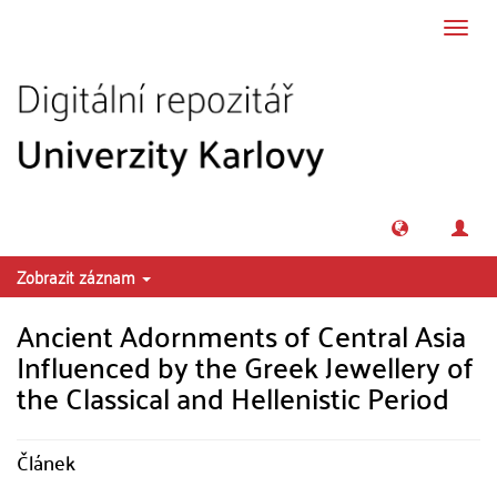
Přeskočit na obsah
Přepn
navig
Zobrazit záznam
Ancient Adornments of Central Asia
Influenced by the Greek Jewellery of
the Classical and Hellenistic Period
Článek