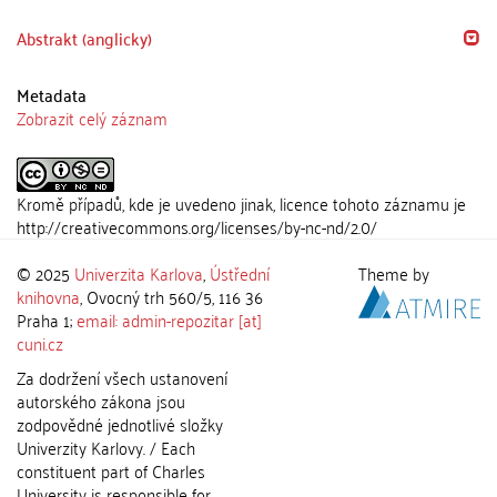
Abstrakt (anglicky)
Metadata
Zobrazit celý záznam
Kromě případů, kde je uvedeno jinak, licence tohoto záznamu je
http://creativecommons.org/licenses/by-nc-nd/2.0/
© 2025
Univerzita Karlova
,
Ústřední
Theme by
knihovna
, Ovocný trh 560/5, 116 36
Praha 1;
email: admin-repozitar [at]
cuni.cz
Za dodržení všech ustanovení
autorského zákona jsou
zodpovědné jednotlivé složky
Univerzity Karlovy. / Each
constituent part of Charles
University is responsible for