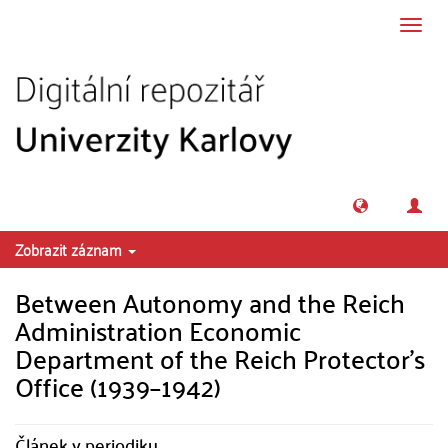
Přeskočit na obsah
Přepn
navig
Zobrazit záznam
Between Autonomy and the Reich
Administration Economic
Department of the Reich Protector’s
Office (1939–1942)
Článek v periodiku