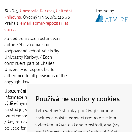
© 2025
Univerzita Karlova
,
Ústřední
Theme by
knihovna
, Ovocný trh 560/5, 116 36
Praha 1;
email: admin-repozitar [at]
cuni.cz
Za dodržení všech ustanovení
autorského zákona jsou
zodpovědné jednotlivé složky
Univerzity Karlovy. / Each
constituent part of Charles
University is responsible for
adherence to all provisions of the
copyright law.
Upozornění / Notice:
Získané
Používáme soubory cookies
informace nemohou být použity k
výdělečným účelům nebo vydávány
za studijní, vědeckou nebo jinou
Tyto webové stránky používají soubory
tvůrčí činnost jiné osoby než autora.
cookies a další sledovací nástroje s cílem
/ Any retrieved information shall not
vylepšení uživatelského prostředí, analýzy
be used for any commercial
návštěvnosti webových stránek a zjištění