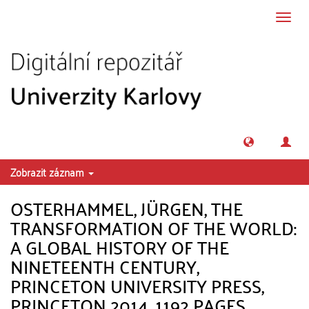
Přeskočit na obsah
Přepn
navig
Zobrazit záznam
OSTERHAMMEL, JÜRGEN, THE
TRANSFORMATION OF THE WORLD:
A GLOBAL HISTORY OF THE
NINETEENTH CENTURY,
PRINCETON UNIVERSITY PRESS,
PRINCETON 2014, 1192 PAGES