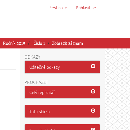
čeština
Přihlásit se
Ročník 2015
Číslo 1
Zobrazit záznam
ODKAZY
Užitečné odkazy
PROCHÁZET
Celý repozitář
Tato sbírka