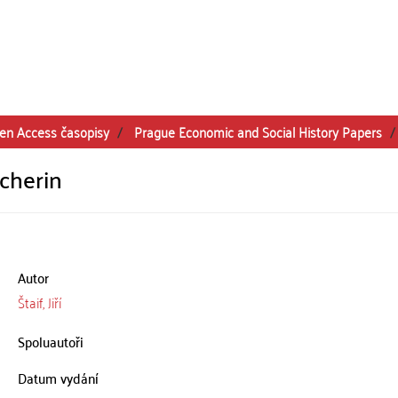
en Access časopisy
Prague Economic and Social History Papers
icherin
Autor
Štaif, Jiří
Spoluautoři
Datum vydání