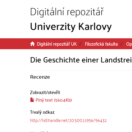
Přeskočit na obsah
Digitální repozitář UK
Filozofická fakulta
Op
Die Geschichte einer Landstre
Recenze
Zobrazit/
otevřít
Plný text (560.4Kb)
Trvalý odkaz
http://hdl.handle.net/20.500.11956/96432