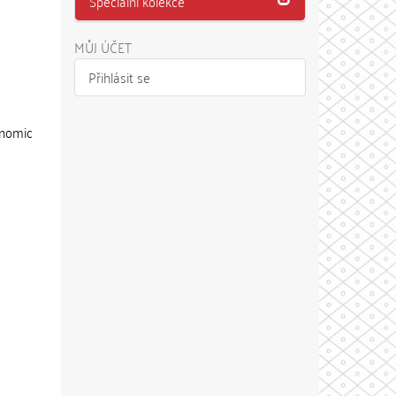
Speciální kolekce
MŮJ ÚČET
Přihlásit se
onomic