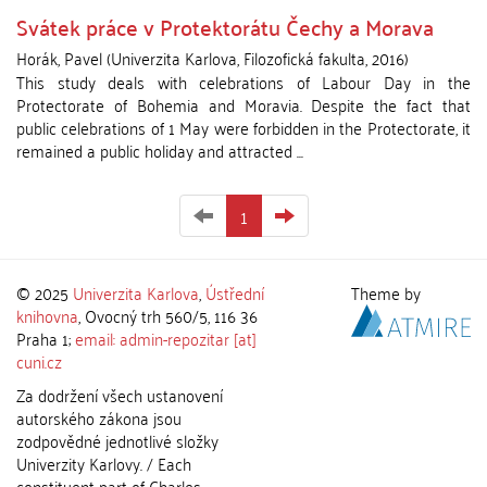
Svátek práce v Protektorátu Čechy a Morava
Horák, Pavel
(
Univerzita Karlova, Filozofická fakulta
,
2016
)
This study deals with celebrations of Labour Day in the
Protectorate of Bohemia and Moravia. Despite the fact that
public celebrations of 1 May were forbidden in the Protectorate, it
remained a public holiday and attracted ...
1
© 2025
Univerzita Karlova
,
Ústřední
Theme by
knihovna
, Ovocný trh 560/5, 116 36
Praha 1;
email: admin-repozitar [at]
cuni.cz
Za dodržení všech ustanovení
autorského zákona jsou
zodpovědné jednotlivé složky
Univerzity Karlovy. / Each
constituent part of Charles