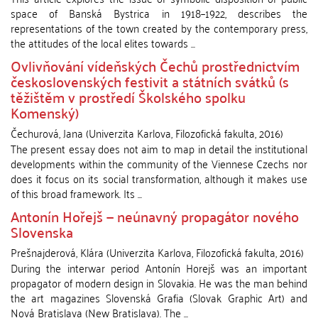
space of Banská Bystrica in 1918–1922, describes the
representations of the town created by the contemporary press,
the attitudes of the local elites towards ...
Ovlivňování vídeňských Čechů prostřednictvím
československých festivit a státních svátků (s
těžištěm v prostředí Školského spolku
Komenský)
Čechurová, Jana
(
Univerzita Karlova, Filozofická fakulta
,
2016
)
The present essay does not aim to map in detail the institutional
developments within the community of the Viennese Czechs nor
does it focus on its social transformation, although it makes use
of this broad framework. Its ...
Antonín Hořejš — neúnavný propagátor nového
Slovenska
Prešnajderová, Klára
(
Univerzita Karlova, Filozofická fakulta
,
2016
)
During the interwar period Antonín Horejš was an important
propagator of modern design in Slovakia. He was the man behind
the art magazines Slovenská Grafia (Slovak Graphic Art) and
Nová Bratislava (New Bratislava). The ...