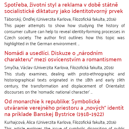
Spotřeba, životní styl a reklama v době státně
socialistické diktatury jako identitotvorný prvek
Táborský, Ondřej
(
Univerzita Karlova, Filozofická fakulta
,
2016
)
This paper attempts to show how studying the history of
consumer culture can help to reveal identity-forming processes in
Czech society. The author first outlines how this topic was
highlighted in the German environment ...
Nomádi a usedlíci. Diskuze o „národním
charakteru“ mezi osvícenstvím a romantismem
Smyčka, Václav
(
Univerzita Karlova, Filozofická fakulta
,
2016
)
This study examines, dealing with proto-ethnographic and
historiographical texts originated in the 18th and early 19th
century, the transformation and displacement of Orientalist
discourses on the ‘nomadic national character’ ...
Od monarchie k republike: Symbolické
utváranie verejného priestoru a „nových“ identít
na príklade Banskej Bystrice (1918–1922)
Kurhajcová, Alica
(
Univerzita Karlova, Filozofická fakulta
,
2016
)
This article explores the issue of symbolic disposition of public