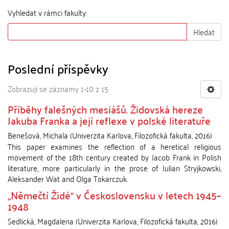
Vyhledat v rámci fakulty:
Hledat
Poslední příspěvky
Zobrazují se záznamy 1-10 z 15
Příběhy falešných mesiášů. Židovská hereze
Jakuba Franka a její reflexe v polské literatuře
Benešová, Michala
(
Univerzita Karlova, Filozofická fakulta
,
2016
)
This paper examines the reflection of a heretical religious
movement of the 18th century created by Jacob Frank in Polish
literature, more particularly in the prose of Julian Stryjkowski,
Aleksander Wat and Olga Tokarczuk.
„Němečtí Židé“ v Československu v letech 1945–
1948
Sedlická, Magdalena
(
Univerzita Karlova, Filozofická fakulta
,
2016
)