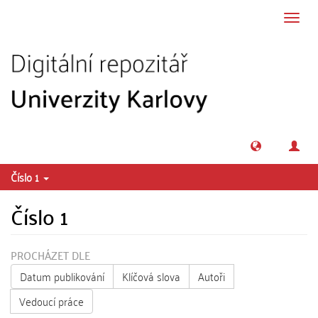
Přeskočit na obsah
Přepn
navig
Číslo 1
Číslo 1
PROCHÁZET DLE
Datum publikování
Klíčová slova
Autoři
Vedoucí práce