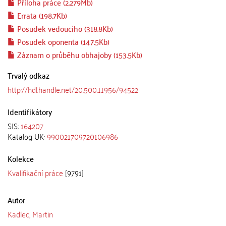
Příloha práce (2.279Mb)
Errata (198.7Kb)
Posudek vedoucího (318.8Kb)
Posudek oponenta (147.5Kb)
Záznam o průběhu obhajoby (153.5Kb)
Trvalý odkaz
http://hdl.handle.net/20.500.11956/94522
Identifikátory
SIS:
164207
Katalog UK:
990021709720106986
Kolekce
Kvalifikační práce
[9791]
Autor
Kadlec, Martin