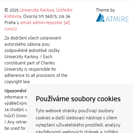
© 2025
Univerzita Karlova
,
Ústřední
Theme by
knihovna
, Ovocný trh 560/5, 116 36
Praha 1;
email: admin-repozitar [at]
cuni.cz
Za dodržení všech ustanovení
autorského zákona jsou
zodpovědné jednotlivé složky
Univerzity Karlovy. / Each
constituent part of Charles
University is responsible for
adherence to all provisions of the
copyright law.
Upozornění / Notice:
Získané
Používáme soubory cookies
informace nemohou být použity k
výdělečným účelům nebo vydávány
za studijní, vědeckou nebo jinou
Tyto webové stránky používají soubory
tvůrčí činnost jiné osoby než autora.
cookies a další sledovací nástroje s cílem
/ Any retrieved information shall not
vylepšení uživatelského prostředí, analýzy
be used for any commercial
návštěvnosti webových stránek a zjištění