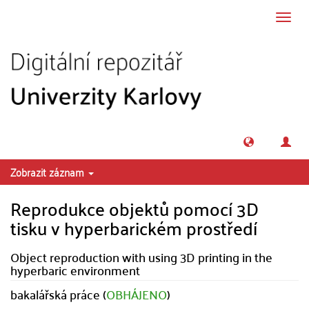
Přeskočit na obsah
Přepn
navig
Zobrazit záznam
Reprodukce objektů pomocí 3D
tisku v hyperbarickém prostředí
Object reproduction with using 3D printing in the
hyperbaric environment
bakalářská práce (
OBHÁJENO
)