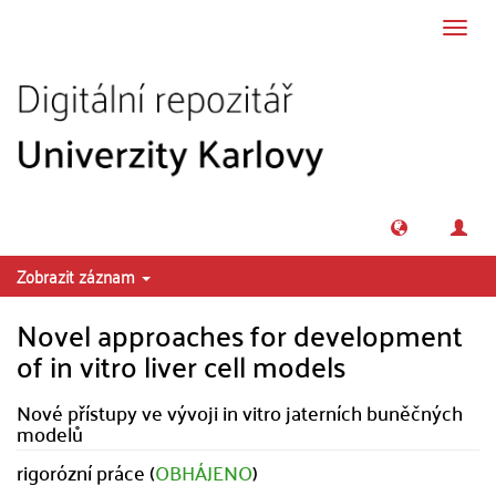
Přeskočit na obsah
Přepn
navig
Zobrazit záznam
Novel approaches for development
of in vitro liver cell models
Nové přístupy ve vývoji in vitro jaterních buněčných
modelů
rigorózní práce (
OBHÁJENO
)