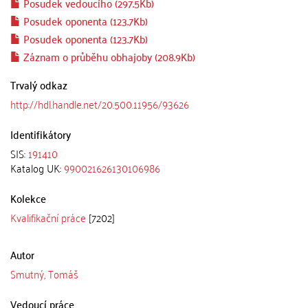
Posudek vedoucího (297.5Kb)
Posudek oponenta (123.7Kb)
Posudek oponenta (123.7Kb)
Záznam o průběhu obhajoby (208.9Kb)
Trvalý odkaz
http://hdl.handle.net/20.500.11956/93626
Identifikátory
SIS:
191410
Katalog UK:
990021626130106986
Kolekce
Kvalifikační práce
[7202]
Autor
Smutný, Tomáš
Vedoucí práce