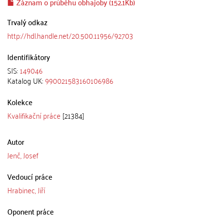
Záznam o průběhu obhajoby (152.1Kb)
Trvalý odkaz
http://hdl.handle.net/20.500.11956/92703
Identifikátory
SIS:
149046
Katalog UK:
990021583160106986
Kolekce
Kvalifikační práce
[21384]
Autor
Jenč, Josef
Vedoucí práce
Hrabinec, Jiří
Oponent práce