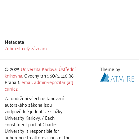
Metadata
Zobrazit celý záznam
© 2025
Univerzita Karlova
,
Ústřední
Theme by
knihovna
, Ovocný trh 560/5, 116 36
Praha 1;
email: admin-repozitar [at]
cuni.cz
Za dodržení všech ustanovení
autorského zákona jsou
zodpovědné jednotlivé složky
Univerzity Karlovy. / Each
constituent part of Charles
University is responsible for
adherence to all provisions of the