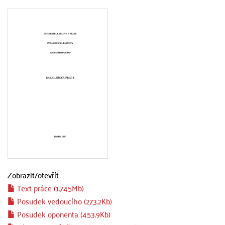
Zobrazit/
otevřít
Text práce (1.745Mb)
Posudek vedoucího (273.2Kb)
Posudek oponenta (453.9Kb)