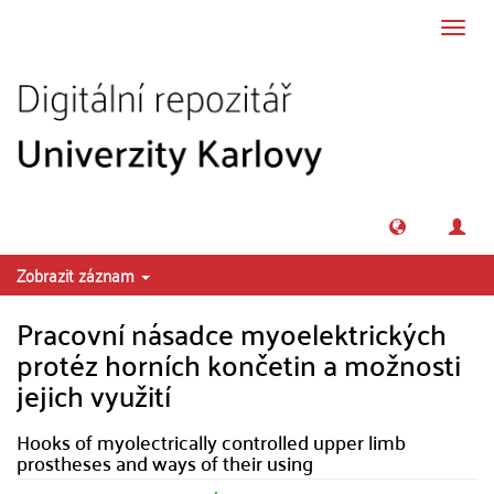
Přeskočit na obsah
Přepn
navig
Zobrazit záznam
Pracovní násadce myoelektrických
protéz horních končetin a možnosti
jejich využití
Hooks of myolectrically controlled upper limb
prostheses and ways of their using