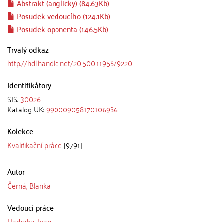
Abstrakt (anglicky) (84.63Kb)
Posudek vedoucího (124.1Kb)
Posudek oponenta (146.5Kb)
Trvalý odkaz
http://hdl.handle.net/20.500.11956/9220
Identifikátory
SIS:
30026
Katalog UK:
990009058170106986
Kolekce
Kvalifikační práce
[9791]
Autor
Černá, Blanka
Vedoucí práce
Hadraba, Ivan