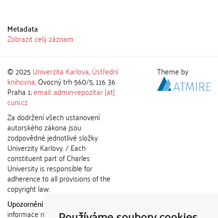
Metadata
Zobrazit celý záznam
© 2025
Univerzita Karlova
,
Ústřední
Theme by
knihovna
, Ovocný trh 560/5, 116 36
Praha 1;
email: admin-repozitar [at]
cuni.cz
Za dodržení všech ustanovení
autorského zákona jsou
zodpovědné jednotlivé složky
Univerzity Karlovy. / Each
constituent part of Charles
University is responsible for
adherence to all provisions of the
copyright law.
Upozornění / Notice:
Získané
Používáme soubory cookies
informace nemohou být použity k