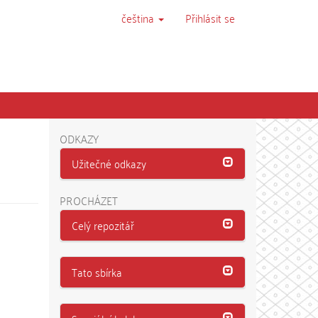
čeština
Přihlásit se
ODKAZY
Užitečné odkazy
PROCHÁZET
Celý repozitář
Tato sbírka