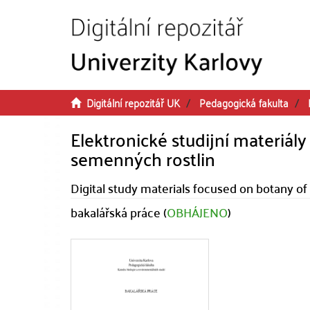
Přeskočit na obsah
Digitální repozitář UK
Pedagogická fakulta
Elektronické studijní materiál
semenných rostlin
Digital study materials focused on botany o
bakalářská práce (
OBHÁJENO
)