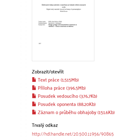
Zobrazit/
otevřít
Text práce (1.515Mb)
Příloha práce (396.5Mb)
Posudek vedoucího (376.7Kb)
Posudek oponenta (88.20Kb)
Záznam o průběhu obhajoby (151.6Kb)
Trvalý odkaz
http://hdl.handle.net/20.500.11956/90865