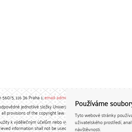
h 560/5, 116 36 Praha 1;
email: admin-repozitar [at] cuni.cz
Používáme soubor
povědné jednotlivé složky Univerzity Karlovy. / Each constituent
all provisions of the copyright law.
Tyto webové stránky používaj
užity k výdělečným účelům nebo vydávány za studijní, vědeckou
uživatelského prostředí, ana
etrieved information shall not be used for any commercial purposes
návštěvnosti.