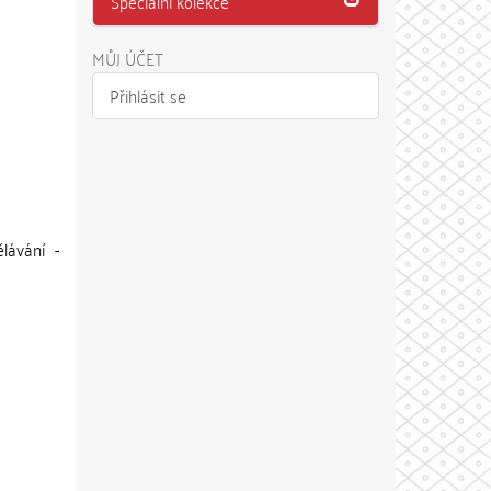
Speciální kolekce
MŮJ ÚČET
Přihlásit se
lávání -