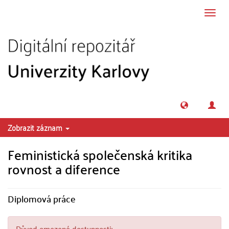
Přeskočit na obsah
Přepn
navig
Zobrazit záznam
Feministická společenská kritika
rovnost a diference
Diplomová práce
Důvod omezené dostupnosti: