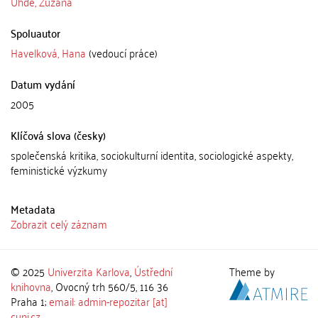
Uhde, Zuzana
Spoluautor
Havelková, Hana
(vedoucí práce)
Datum vydání
2005
Klíčová slova (česky)
společenská kritika, sociokulturní identita, sociologické aspekty,
feministické výzkumy
Metadata
Zobrazit celý záznam
© 2025
Univerzita Karlova
,
Ústřední
Theme by
knihovna
, Ovocný trh 560/5, 116 36
Praha 1;
email: admin-repozitar [at]
cuni.cz