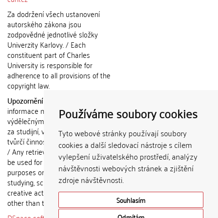
Za dodržení všech ustanovení
autorského zákona jsou
zodpovědné jednotlivé složky
Univerzity Karlovy. / Each
constituent part of Charles
University is responsible for
adherence to all provisions of the
copyright law.
Upozornění / Notice:
Získané
Používáme soubory cookies
informace nemohou být použity k
výdělečným účelům nebo vydávány
za studijní, vědeckou nebo jinou
Tyto webové stránky používají soubory
tvůrčí činnost jiné osoby než autora.
cookies a další sledovací nástroje s cílem
/ Any retrieved information shall not
vylepšení uživatelského prostředí, analýzy
be used for any commercial
návštěvnosti webových stránek a zjištění
purposes or claimed as results of
zdroje návštěvnosti.
studying, scientific or any other
creative activities of any person
Souhlasím
other than the author.
DSpace software
copyright © 2002-
Odmítám