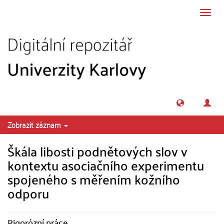
Přeskočit na obsah
Přepn
navig
Zobrazit záznam
Škála libosti podnětových slov v
kontextu asociačního experimentu
spojeného s měřením kožního
odporu
Rigorózní práce