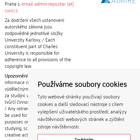
Praha 1;
email: admin-repozitar [at]
cuni.cz
Za dodržení všech ustanovení
autorského zákona jsou
zodpovědné jednotlivé složky
Univerzity Karlovy. / Each
constituent part of Charles
University is responsible for
adherence to all provisions of the
copyright law.
Upozornění / Notice:
Získané
Používáme soubory cookies
informace nemohou být použity k
výdělečným účelům nebo vydávány
za studijní, vědeckou nebo jinou
Tyto webové stránky používají soubory
tvůrčí činnost jiné osoby než autora.
cookies a další sledovací nástroje s cílem
/ Any retrieved information shall not
vylepšení uživatelského prostředí, analýzy
be used for any commercial
návštěvnosti webových stránek a zjištění
purposes or claimed as results of
zdroje návštěvnosti.
studying, scientific or any other
creative activities of any person
Souhlasím