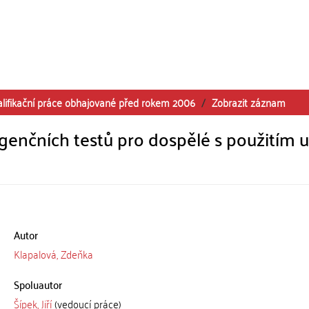
alifikační práce obhajované před rokem 2006
Zobrazit záznam
genčních testů pro dospělé s použitím u
Autor
Klapalová, Zdeňka
Spoluautor
Šípek, Jiří
(vedoucí práce)