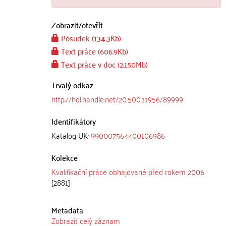
Zobrazit/
otevřít
Posudek (134.3Kb)
Text práce (606.9Kb)
Text práce v doc (2.150Mb)
Trvalý odkaz
http://hdl.handle.net/20.500.11956/89999
Identifikátory
Katalog UK:
990007564400106986
Kolekce
Kvalifikační práce obhajované před rokem 2006
[2881]
Metadata
Zobrazit celý záznam