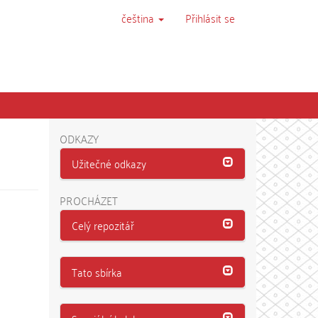
čeština
Přihlásit se
ODKAZY
Užitečné odkazy
PROCHÁZET
Celý repozitář
Tato sbírka