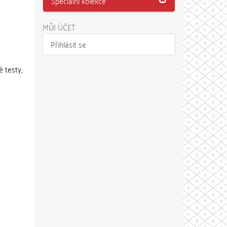
Speciální kolekce
MŮJ ÚČET
Přihlásit se
 testy,