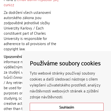
cuni.cz
Za dodržení všech ustanovení
autorského zákona jsou
zodpovědné jednotlivé složky
Univerzity Karlovy. / Each
constituent part of Charles
University is responsible for
adherence to all provisions of the
copyright law.
Upozornění / Notice:
Získané
Používáme soubory cookies
informace nemohou být použity k
výdělečným účelům nebo vydávány
za studijní, vědeckou nebo jinou
Tyto webové stránky používají soubory
tvůrčí činnost jiné osoby než autora.
cookies a další sledovací nástroje s cílem
/ Any retrieved information shall not
vylepšení uživatelského prostředí, analýzy
be used for any commercial
návštěvnosti webových stránek a zjištění
purposes or claimed as results of
zdroje návštěvnosti.
studying, scientific or any other
creative activities of any person
Souhlasím
other than the author.