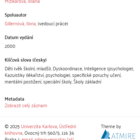
Mižikarová, Jolana
Spoluautor
Gillernová, Ilona,
(vedoucí práce)
Datum vydání
2000
Klíčová slova (česky)
Děti (věk školní, mladší), Dyskoordinace, Inteligence (psychologie),
Kazuistiky (lékařství, psychologie), specifické poruchy učení,
mentální postižení, speciální školy, Školy základní
Metadata
Zobrazit celý záznam
© 2025
Univerzita Karlova
,
Ústřední
Theme by
knihovna
, Ovocný trh 560/5, 116 36
Praha 1;
email: admin-repozitar [at]