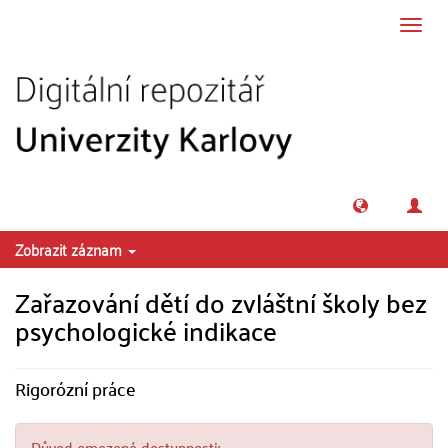
Přeskočit na obsah
Přepn
navig
Zobrazit záznam
Zařazování dětí do zvláštní školy bez
psychologické indikace
Rigorózní práce
Důvod omezené dostupnosti: