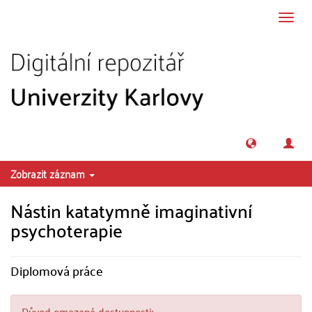
Přeskočit na obsah
Přepn
navig
Zobrazit záznam
Nástin katatymně imaginativní
psychoterapie
Diplomová práce
Důvod omezené dostupnosti: