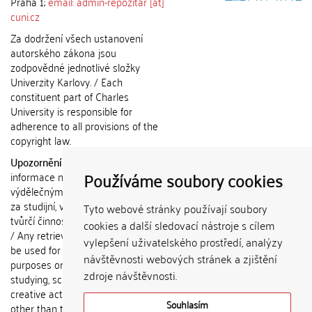
Praha 1;
email: admin-repozitar [at]
cuni.cz
Za dodržení všech ustanovení
autorského zákona jsou
zodpovědné jednotlivé složky
Univerzity Karlovy. / Each
constituent part of Charles
University is responsible for
adherence to all provisions of the
copyright law.
Upozornění / Notice:
Získané
Používáme soubory cookies
informace nemohou být použity k
výdělečným účelům nebo vydávány
za studijní, vědeckou nebo jinou
Tyto webové stránky používají soubory
tvůrčí činnost jiné osoby než autora.
cookies a další sledovací nástroje s cílem
/ Any retrieved information shall not
vylepšení uživatelského prostředí, analýzy
be used for any commercial
návštěvnosti webových stránek a zjištění
purposes or claimed as results of
zdroje návštěvnosti.
studying, scientific or any other
creative activities of any person
Souhlasím
other than the author.