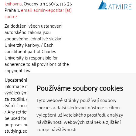
knihovna
, Ovocný trh 560/5, 116 36
Praha 1;
email: admin-repozitar [at]
cuni.cz
Za dodržení všech ustanovení
autorského zákona jsou
zodpovědné jednotlivé složky
Univerzity Karlovy. / Each
constituent part of Charles
University is responsible for
adherence to all provisions of the
copyright law.
Upozornění / Notice:
Získané
Používáme soubory cookies
informace nemohou být použity k
výdělečným účelům nebo vydávány
za studijní, vědeckou nebo jinou
Tyto webové stránky používají soubory
tvůrčí činnost jiné osoby než autora.
cookies a další sledovací nástroje s cílem
/ Any retrieved information shall not
vylepšení uživatelského prostředí, analýzy
be used for any commercial
návštěvnosti webových stránek a zjištění
purposes or claimed as results of
zdroje návštěvnosti.
studying, scientific or any other