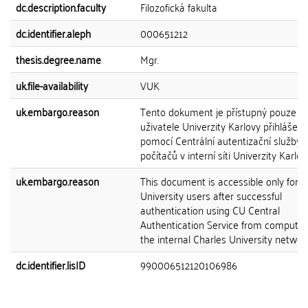
dc.description.faculty
Filozofická fakulta
dc.identifier.aleph
000651212
thesis.degree.name
Mgr.
uk.file-availability
VUK
uk.embargo.reason
Tento dokument je přístupný pouze p
uživatele Univerzity Karlovy přihlášen
pomocí Centrální autentizační služby 
počítačů v interní síti Univerzity Karlov
uk.embargo.reason
This document is accessible only for C
University users after successful
authentication using CU Central
Authentication Service from computer
the internal Charles University network
dc.identifier.lisID
990006512120106986