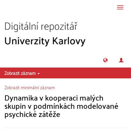
Přeskočit na obsah
Přepn
navig
Zobrazit záznam
Zobrazit minimální záznam
Dynamika v kooperaci malých
skupin v podmínkách modelované
psychické zátěže