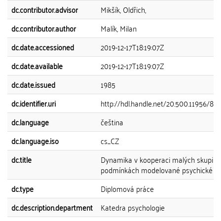
dc.contributor.advisor
Mikšík, Oldřich,
dc.contributor.author
Malík, Milan
dc.date.accessioned
2019-12-17T18:19:07Z
dc.date.available
2019-12-17T18:19:07Z
dc.date.issued
1985
dc.identifier.uri
http://hdl.handle.net/20.500.11956/88
dc.language
čeština
dc.language.iso
cs_CZ
dc.title
Dynamika v kooperaci malých skupin 
podmínkách modelované psychické z
dc.type
Diplomová práce
dc.description.department
Katedra psychologie