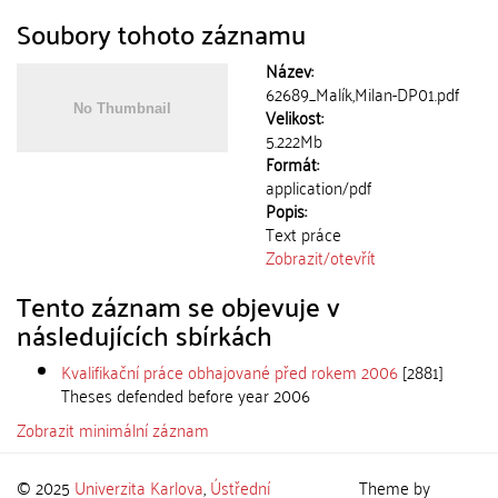
Soubory tohoto záznamu
Název:
62689_Malík,Milan-DP01.pdf
Velikost:
5.222Mb
Formát:
application/pdf
Popis:
Text práce
Zobrazit/
otevřít
Tento záznam se objevuje v
následujících sbírkách
Kvalifikační práce obhajované před rokem 2006
[2881]
Theses defended before year 2006
Zobrazit minimální záznam
© 2025
Univerzita Karlova
,
Ústřední
Theme by