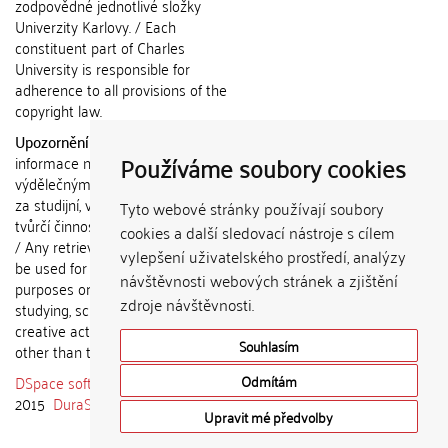
zodpovědné jednotlivé složky
Univerzity Karlovy. / Each
constituent part of Charles
University is responsible for
adherence to all provisions of the
copyright law.
Upozornění / Notice:
Získané
Používáme soubory cookies
informace nemohou být použity k
výdělečným účelům nebo vydávány
za studijní, vědeckou nebo jinou
Tyto webové stránky používají soubory
tvůrčí činnost jiné osoby než autora.
cookies a další sledovací nástroje s cílem
/ Any retrieved information shall not
vylepšení uživatelského prostředí, analýzy
be used for any commercial
návštěvnosti webových stránek a zjištění
purposes or claimed as results of
zdroje návštěvnosti.
studying, scientific or any other
creative activities of any person
Souhlasím
other than the author.
DSpace software
copyright © 2002-
Odmítám
2015
DuraSpace
Upravit mé předvolby