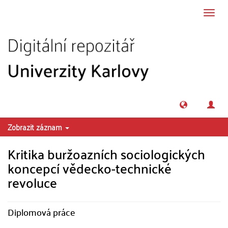
Přeskočit na obsah
Přepn
navig
Zobrazit záznam
Kritika buržoazních sociologických
koncepcí vědecko-technické
revoluce
Diplomová práce