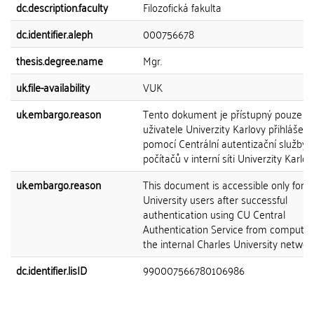
dc.description.faculty
Filozofická fakulta
dc.identifier.aleph
000756678
thesis.degree.name
Mgr.
uk.file-availability
VUK
uk.embargo.reason
Tento dokument je přístupný pouze p
uživatele Univerzity Karlovy přihlášen
pomocí Centrální autentizační služby 
počítačů v interní síti Univerzity Karlov
uk.embargo.reason
This document is accessible only for C
University users after successful
authentication using CU Central
Authentication Service from computer
the internal Charles University network
dc.identifier.lisID
990007566780106986