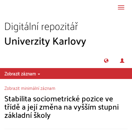
Přeskočit na obsah
Přepn
navig
Zobrazit záznam
Zobrazit minimální záznam
Stabilita sociometrické pozice ve
třídě a její změna na vyšším stupni
základní školy