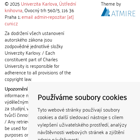
© 2025
Univerzita Karlova
,
Ústřední
Theme by
knihovna
, Ovocný trh 560/5, 116 36
Praha 1;
email: admin-repozitar [at]
cuni.cz
Za dodržení všech ustanovení
autorského zákona jsou
zodpovědné jednotlivé složky
Univerzity Karlovy. / Each
constituent part of Charles
University is responsible for
adherence to all provisions of the
copyright law.
Upozornění / Notice:
Získané
Používáme soubory cookies
informace nemohou být použity k
výdělečným účelům nebo vydávány
za studijní, vědeckou nebo jinou
Tyto webové stránky používají soubory
tvůrčí činnost jiné osoby než autora.
cookies a další sledovací nástroje s cílem
/ Any retrieved information shall not
vylepšení uživatelského prostředí, analýzy
be used for any commercial
návštěvnosti webových stránek a zjištění
purposes or claimed as results of
zdroje návštěvnosti.