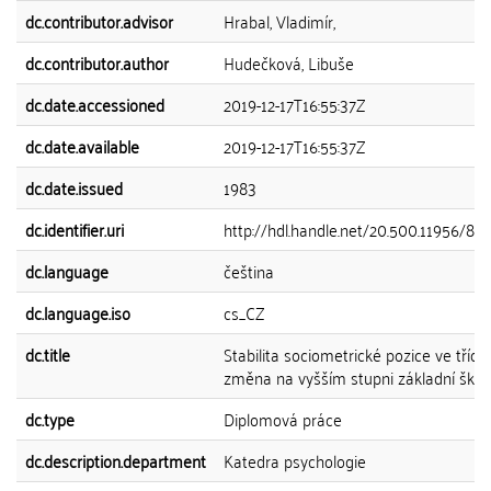
dc.contributor.advisor
Hrabal, Vladimír,
dc.contributor.author
Hudečková, Libuše
dc.date.accessioned
2019-12-17T16:55:37Z
dc.date.available
2019-12-17T16:55:37Z
dc.date.issued
1983
dc.identifier.uri
http://hdl.handle.net/20.500.11956/88
dc.language
čeština
dc.language.iso
cs_CZ
dc.title
Stabilita sociometrické pozice ve třídě 
změna na vyšším stupni základní škol
dc.type
Diplomová práce
dc.description.department
Katedra psychologie