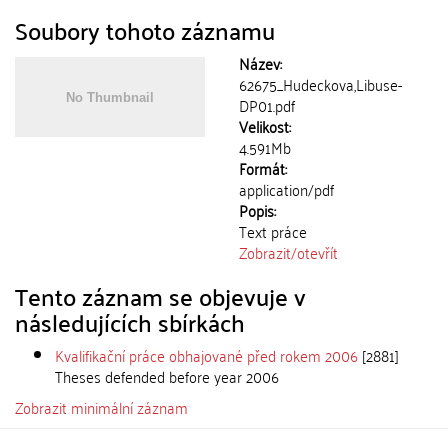
Soubory tohoto záznamu
Název:
62675_Hudeckova,Libuse-
DP01.pdf
Velikost:
4.591Mb
Formát:
application/pdf
Popis:
Text práce
Zobrazit/
otevřít
Tento záznam se objevuje v
následujících sbírkách
Kvalifikační práce obhajované před rokem 2006
[2881]
Theses defended before year 2006
Zobrazit minimální záznam