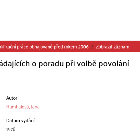
alifikační práce obhajované před rokem 2006
Zobrazit záznam
žádajících o poradu při volbě povolání
Autor
Humhalová, Jana
Datum vydání
1978