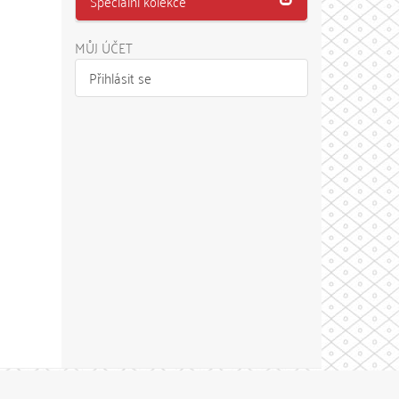
Speciální kolekce
MŮJ ÚČET
Přihlásit se
Theme by