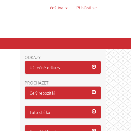
čeština
Přihlásit se
ODKAZY
Užitečné odkazy
PROCHÁZET
Celý repozitář
Tato sbírka