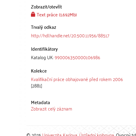
Zobrazit/
otevřít
Text práce (1.692Mb)
Trvalý odkaz
http://hdl.handle.net/20.500.11956/88517
Identifikátory
Katalog UK:
990006350000106986
Kolekce
Kvalifikační práce obhajované před rokem 2006
[2881]
Metadata
Zobrazit celý záznam
© 2025
Univerzita Karlova
,
Ústřední knihovna
, Ovocný tr