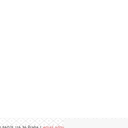
h 560/5, 116 36 Praha 1;
email: admin-repozitar [at] cuni.cz