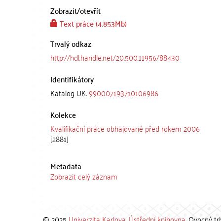
Zobrazit/
otevřít
Text práce (4.853Mb)
Trvalý odkaz
http://hdl.handle.net/20.500.11956/88430
Identifikátory
Katalog UK:
990007193710106986
Kolekce
Kvalifikační práce obhajované před rokem 2006
[2881]
Metadata
Zobrazit celý záznam
© 2025
Univerzita Karlova
,
Ústřední knihovna
, Ovocný tr