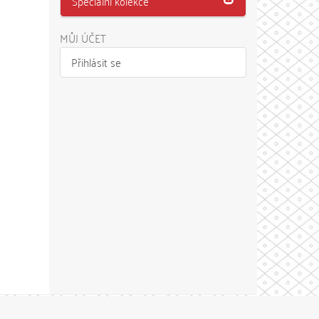
Speciální kolekce
MŮJ ÚČET
Přihlásit se
Theme by