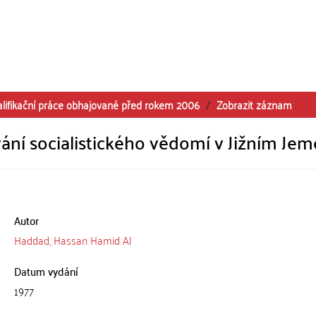
alifikační práce obhajované před rokem 2006
Zobrazit záznam
ání socialistického vědomí v Jižním Je
Autor
Haddad, Hassan Hamid Al
Datum vydání
1977