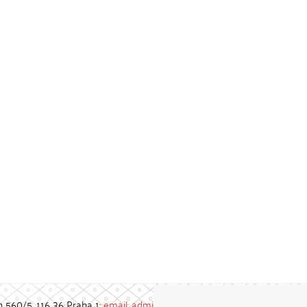
h 560/5, 116 36 Praha 1;
email: admin-repozitar [at] cuni.cz