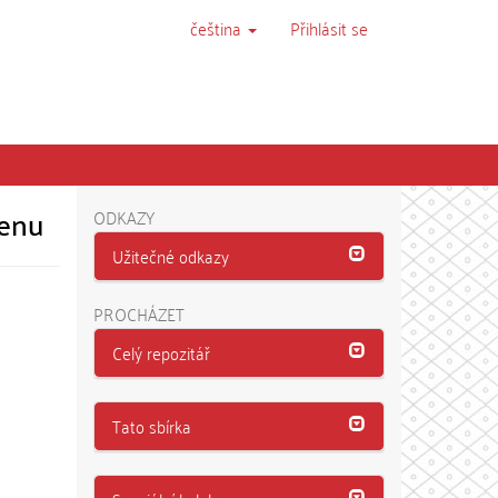
čeština
Přihlásit se
menu
ODKAZY
Užitečné odkazy
PROCHÁZET
Celý repozitář
Tato sbírka