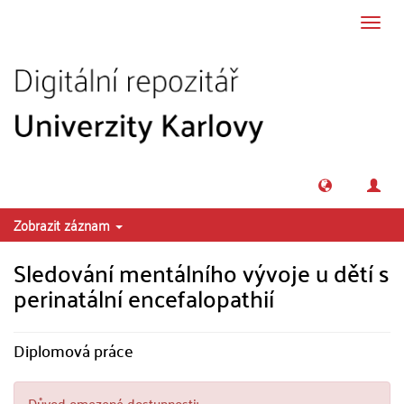
Přeskočit na obsah
Přepn
navig
Zobrazit záznam
Sledování mentálního vývoje u dětí s
perinatální encefalopathií
Diplomová práce
Důvod omezené dostupnosti: