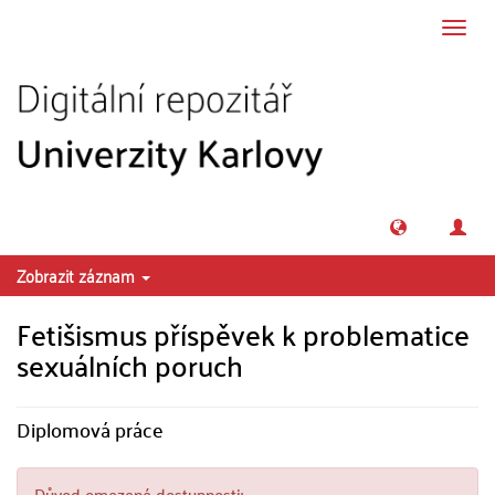
Přeskočit na obsah
Přepn
navig
Zobrazit záznam
Fetišismus příspěvek k problematice
sexuálních poruch
Diplomová práce
Důvod omezené dostupnosti: