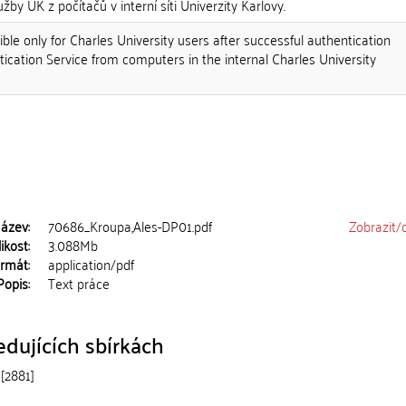
užby UK z počítačů v interní síti Univerzity Karlovy.
ble only for Charles University users after successful authentication
ication Service from computers in the internal Charles University
ázev:
70686_Kroupa,Ales-DP01.pdf
Zobrazit/
ikost:
3.088Mb
rmát:
application/pdf
Popis:
Text práce
dujících sbírkách
[2881]