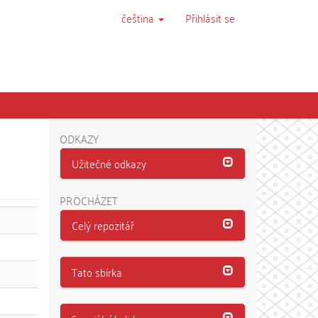
čeština
Přihlásit se
ODKAZY
Užitečné odkazy
PROCHÁZET
Celý repozitář
Tato sbírka