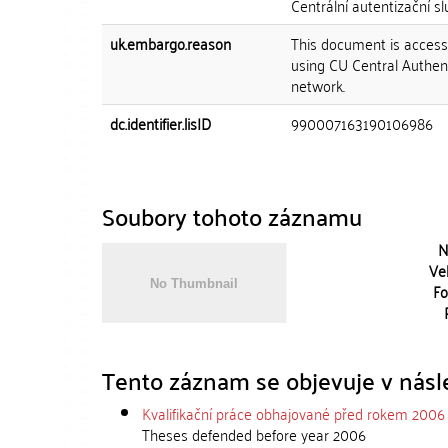
Centrální autentizační sl
uk.embargo.reason
This document is accessi
using CU Central Authent
network.
dc.identifier.lisID
990007163190106986
Soubory tohoto záznamu
N
Vel
Fo
Tento záznam se objevuje v násle
Kvalifikační práce obhajované před rokem 2006
Theses defended before year 2006