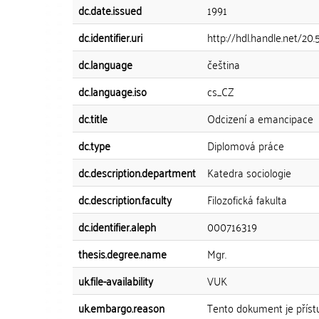
dc.date.issued
1991
dc.identifier.uri
http://hdl.handle.net/20
dc.language
čeština
dc.language.iso
cs_CZ
dc.title
Odcizení a emancipace
dc.type
Diplomová práce
dc.description.department
Katedra sociologie
dc.description.faculty
Filozofická fakulta
dc.identifier.aleph
000716319
thesis.degree.name
Mgr.
uk.file-availability
VUK
uk.embargo.reason
Tento dokument je příst