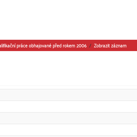
alifikační práce obhajované před rokem 2006
Zobrazit záznam