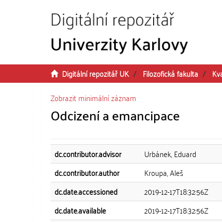
Přeskočit na obsah
Digitální repozitář UK
Filozofická fakulta
Kv
Zobrazit minimální záznam
Odcizení a emancipace
dc.contributor.advisor
Urbánek, Eduard
dc.contributor.author
Kroupa, Aleš
dc.date.accessioned
2019-12-17T18:32:56Z
dc.date.available
2019-12-17T18:32:56Z