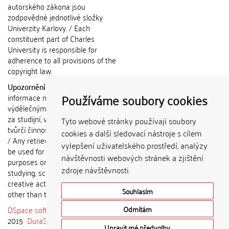
autorského zákona jsou
zodpovědné jednotlivé složky
Univerzity Karlovy. / Each
constituent part of Charles
University is responsible for
adherence to all provisions of the
copyright law.
Upozornění / Notice:
Získané
Používáme soubory cookies
informace nemohou být použity k
výdělečným účelům nebo vydávány
za studijní, vědeckou nebo jinou
Tyto webové stránky používají soubory
tvůrčí činnost jiné osoby než autora.
cookies a další sledovací nástroje s cílem
/ Any retrieved information shall not
vylepšení uživatelského prostředí, analýzy
be used for any commercial
návštěvnosti webových stránek a zjištění
purposes or claimed as results of
zdroje návštěvnosti.
studying, scientific or any other
creative activities of any person
Souhlasím
other than the author.
DSpace software
copyright © 2002-
Odmítám
2015
DuraSpace
Upravit mé předvolby