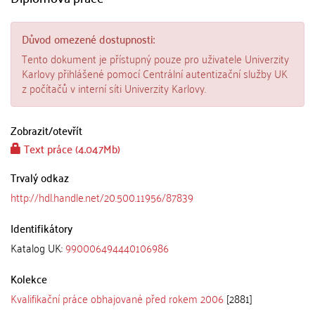
Důvod omezené dostupnosti:
Tento dokument je přístupný pouze pro uživatele Univerzity
Karlovy přihlášené pomocí Centrální autentizační služby UK
z počítačů v interní síti Univerzity Karlovy.
Zobrazit/
otevřít
Text práce (4.047Mb)
Trvalý odkaz
http://hdl.handle.net/20.500.11956/87839
Identifikátory
Katalog UK:
990006494440106986
Kolekce
Kvalifikační práce obhajované před rokem 2006
[2881]