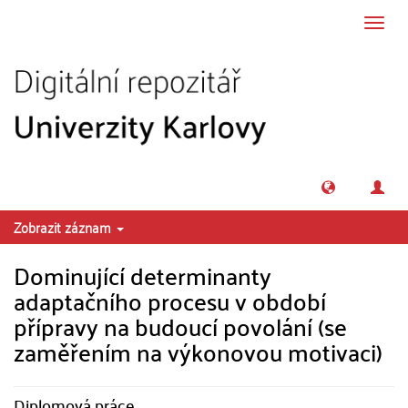
Přeskočit na obsah
Přepn
navig
Zobrazit záznam
Dominující determinanty
adaptačního procesu v období
přípravy na budoucí povolání (se
zaměřením na výkonovou motivaci)
Diplomová práce