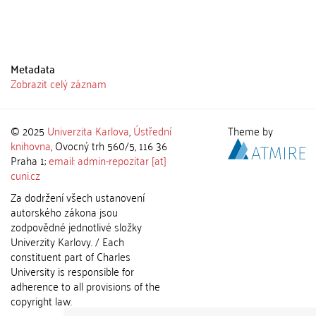
Metadata
Zobrazit celý záznam
© 2025
Univerzita Karlova
,
Ústřední
Theme by
knihovna
, Ovocný trh 560/5, 116 36
Praha 1;
email: admin-repozitar [at]
cuni.cz
Za dodržení všech ustanovení
autorského zákona jsou
zodpovědné jednotlivé složky
Univerzity Karlovy. / Each
constituent part of Charles
University is responsible for
adherence to all provisions of the
copyright law.