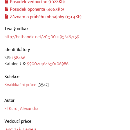
Posudek vedoucího (1022.Kb)
Posudek oponenta (466.3Kb)
Záznam o průběhu obhajoby (151.4Kb)
Trvalý odkaz
http://hdl.handle.net/20.500.11956/87159
Identifikátory
SIS:
158466
Katalog UK:
990021464650106986
Kolekce
Kvalifikační práce
[3547]
Autor
El Kurdi, Alexandra
Vedoucí práce
Janovská, Daniela