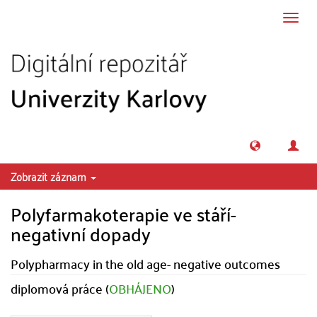
Přeskočit na obsah
Přepn
navig
Zobrazit záznam
Polyfarmakoterapie ve stáří-
negativní dopady
Polypharmacy in the old age- negative outcomes
diplomová práce (
OBHÁJENO
)