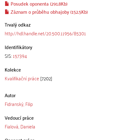
Posudek oponenta (291.8Kb)
Záznam o průběhu obhajoby (152.5Kb)
Trvalý odkaz
http://hdl.handle.net/20.500.11956/85301
Identifikátory
SIS:
157394
Kolekce
Kvalifikační práce
[7202]
Autor
Fidranský, Filip
Vedoucí práce
Fialová, Daniela
Oponent práce