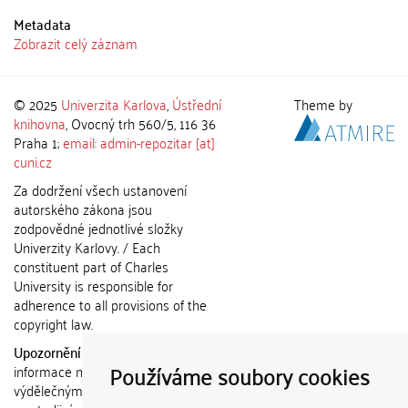
Metadata
Zobrazit celý záznam
© 2025
Univerzita Karlova
,
Ústřední
Theme by
knihovna
, Ovocný trh 560/5, 116 36
Praha 1;
email: admin-repozitar [at]
cuni.cz
Za dodržení všech ustanovení
autorského zákona jsou
zodpovědné jednotlivé složky
Univerzity Karlovy. / Each
constituent part of Charles
University is responsible for
adherence to all provisions of the
copyright law.
Upozornění / Notice:
Získané
Používáme soubory cookies
informace nemohou být použity k
výdělečným účelům nebo vydávány