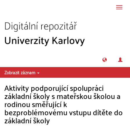
Přeskočit na obsah
Přepn
navig
Zobrazit záznam
Aktivity podporující spolupráci
základní školy s mateřskou školou a
rodinou směřující k
bezproblémovému vstupu dítěte do
základní školy