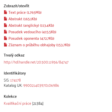
Zobrazit/
otevřít
Text práce (1.765Mb)
Abstrakt (165.1Kb)
Abstrakt (anglicky) (113.4Kb)
Posudek vedoucího (415.5Kb)
Posudek oponenta (472.7Kb)
Záznam o průběhu obhajoby (153.7Kb)
Trvalý odkaz
http://hdl.handle.net/20.500.11956/84747
Identifikátory
SIS:
174178
Katalog UK:
990021403970106986
Kolekce
Kvalifikační práce
[21384]