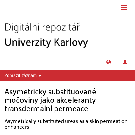
Přeskočit na obsah
Přepn
navig
Zobrazit záznam
Asymetricky substituované
močoviny jako akceleranty
transdermální permeace
Asymetrically substituted ureas as a skin permeation
enhancers