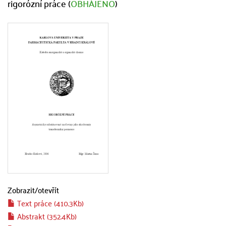
rigorózní práce (
OBHÁJENO
)
Zobrazit/
otevřít
Text práce (410.3Kb)
Abstrakt (352.4Kb)