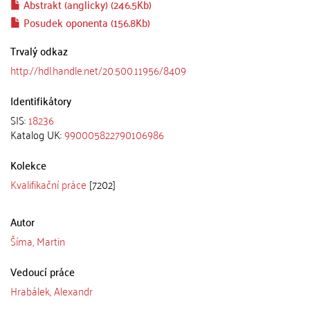
Abstrakt (anglicky) (246.5Kb)
Posudek oponenta (156.8Kb)
Trvalý odkaz
http://hdl.handle.net/20.500.11956/8409
Identifikátory
SIS:
18236
Katalog UK:
990005822790106986
Kolekce
Kvalifikační práce
[7202]
Autor
Šíma, Martin
Vedoucí práce
Hrabálek, Alexandr