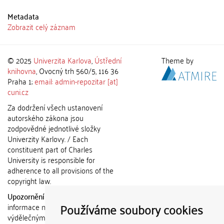
Metadata
Zobrazit celý záznam
© 2025
Univerzita Karlova
,
Ústřední
Theme by
knihovna
, Ovocný trh 560/5, 116 36
Praha 1;
email: admin-repozitar [at]
cuni.cz
Za dodržení všech ustanovení
autorského zákona jsou
zodpovědné jednotlivé složky
Univerzity Karlovy. / Each
constituent part of Charles
University is responsible for
adherence to all provisions of the
copyright law.
Upozornění / Notice:
Získané
Používáme soubory cookies
informace nemohou být použity k
výdělečným účelům nebo vydávány