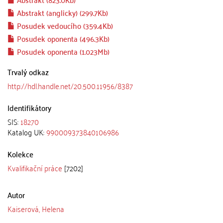
Abstrakt (anglicky) (299.7Kb)
Posudek vedoucího (359.4Kb)
Posudek oponenta (496.3Kb)
Posudek oponenta (1.023Mb)
Trvalý odkaz
http://hdl.handle.net/20.500.11956/8387
Identifikátory
SIS:
18270
Katalog UK:
990009373840106986
Kolekce
Kvalifikační práce
[7202]
Autor
Kaiserová, Helena