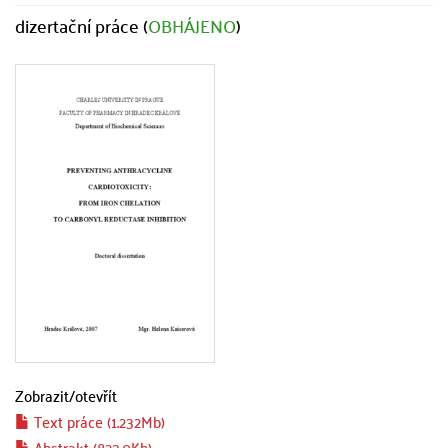
dizertační práce (
OBHÁJENO
)
Zobrazit/
otevřít
Text práce (1.232Mb)
Abstrakt (823.0Kb)