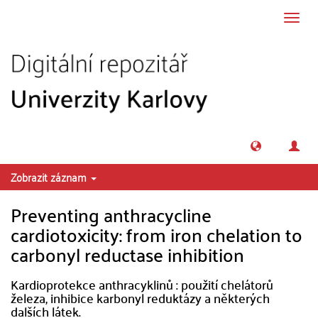
Přeskočit na obsah
Přepn
navig
Zobrazit záznam
Preventing anthracycline
cardiotoxicity: from iron chelation to
carbonyl reductase inhibition
Kardioprotekce anthracyklinů : použití chelátorů
železa, inhibice karbonyl reduktázy a některých
dalších látek.