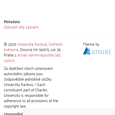
Metadata
Zobrazit celý záznam
© 2025
Univerzita Karlova
,
Ústřední
Theme by
knihovna
, Ovocný trh 560/5, 116 36
Praha 1;
email: admin-repozitar [at]
cuni.cz
Za dodržení všech ustanovení
autorského zákona jsou
zodpovědné jednotlivé složky
Univerzity Karlovy. / Each
constituent part of Charles
University is responsible for
adherence to all provisions of the
copyright law.
Upozornění / Notice:
Získané