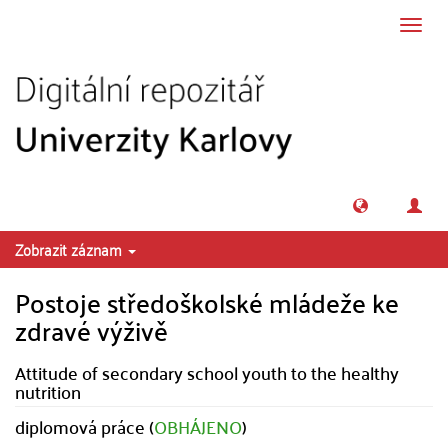
Přeskočit na obsah
Přepn
navig
Zobrazit záznam
Postoje středoškolské mládeže ke
zdravé výživě
Attitude of secondary school youth to the healthy
nutrition
diplomová práce (
OBHÁJENO
)