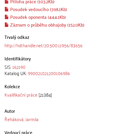
Příloha práce (103.2Kb)
Posudek vedoucího (398.1Kb)
Posudek oponenta (444.1Kb)
Záznam o průběhu obhajoby (152.0Kb)
Trvalý odkaz
http://hdl.handle.net/20.500.11956/83656
Identifikátory
SIS:
162190
Katalog UK:
990021021200106986
Kolekce
Kvalifikační práce
[21384]
Autor
Řeháková, Jarmila
Vedoucí práce