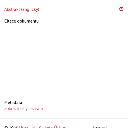
Abstrakt (anglicky)
Citace dokumentu
Metadata
Zobrazit celý záznam
© 2025
Univerzita Karlova
,
Ústřední
Theme by