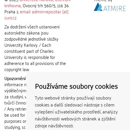
knihovna
, Ovocný trh 560/5, 116 36
Praha 1;
email: admin-repozitar [at]
cuni.cz
Za dodržení všech ustanovení
autorského zákona jsou
zodpovědné jednotlivé složky
Univerzity Karlovy. / Each
constituent part of Charles
University is responsible for
adherence to all provisions of the
copyright law.
Upozornění / Notice:
Získané
Používáme soubory cookies
informace nemohou být použity k
výdělečným účelům nebo vydávány
za studijní, vědeckou nebo jinou
Tyto webové stránky používají soubory
tvůrčí činnost jiné osoby než autora.
cookies a další sledovací nástroje s cílem
/ Any retrieved information shall not
vylepšení uživatelského prostředí, analýzy
be used for any commercial
návštěvnosti webových stránek a zjištění
purposes or claimed as results of
zdroje návštěvnosti.
studying, scientific or any other