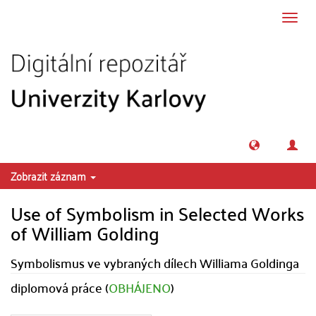
Přeskočit na obsah
Přepn
navig
Zobrazit záznam
Use of Symbolism in Selected Works
of William Golding
Symbolismus ve vybraných dílech Williama Goldinga
diplomová práce (
OBHÁJENO
)