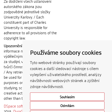
Za dodržení všech ustanovení
autorského zákona jsou
zodpovědné jednotlivé složky
Univerzity Karlovy. / Each
constituent part of Charles
University is responsible for
adherence to all provisions of the
copyright law.
Upozornění / Notice:
Získané
Používáme soubory cookies
informace nemohou být použity k
výdělečným účelům nebo vydávány
za studijní, vědeckou nebo jinou
Tyto webové stránky používají soubory
tvůrčí činnost jiné osoby než autora.
cookies a další sledovací nástroje s cílem
/ Any retrieved information shall not
vylepšení uživatelského prostředí, analýzy
be used for any commercial
návštěvnosti webových stránek a zjištění
purposes or claimed as results of
zdroje návštěvnosti.
studying, scientific or any other
creative activities of any person
Souhlasím
other than the author.
DSpace software
copyright © 2002-
Odmítám
2015
DuraSpace