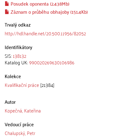
Posudek oponenta (2.438Mb)
Záznam o průběhu obhajoby (151.4Kb)
Trvalý odkaz
http://hdl.handle.net/20.500.11956/82052
Identifikátory
SIS:
138132
Katalog UK:
990020269630106986
Kolekce
Kvalifikační práce
[21384]
Autor
Kopečná, Kateřina
Vedoucí práce
Chalupský, Petr