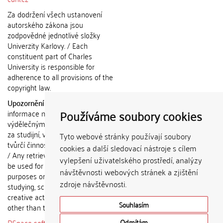
Za dodržení všech ustanovení
autorského zákona jsou
zodpovědné jednotlivé složky
Univerzity Karlovy. / Each
constituent part of Charles
University is responsible for
adherence to all provisions of the
copyright law.
Upozornění / Notice:
Získané
Používáme soubory cookies
informace nemohou být použity k
výdělečným účelům nebo vydávány
za studijní, vědeckou nebo jinou
Tyto webové stránky používají soubory
tvůrčí činnost jiné osoby než autora.
cookies a další sledovací nástroje s cílem
/ Any retrieved information shall not
vylepšení uživatelského prostředí, analýzy
be used for any commercial
návštěvnosti webových stránek a zjištění
purposes or claimed as results of
zdroje návštěvnosti.
studying, scientific or any other
creative activities of any person
Souhlasím
other than the author.
DSpace software
copyright © 2002-
Odmítám