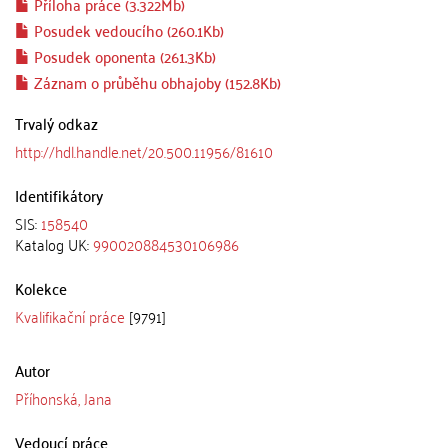
Příloha práce (3.322Mb)
Posudek vedoucího (260.1Kb)
Posudek oponenta (261.3Kb)
Záznam o průběhu obhajoby (152.8Kb)
Trvalý odkaz
http://hdl.handle.net/20.500.11956/81610
Identifikátory
SIS:
158540
Katalog UK:
990020884530106986
Kolekce
Kvalifikační práce
[9791]
Autor
Příhonská, Jana
Vedoucí práce