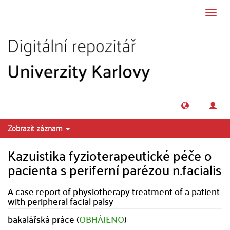
Přeskočit na obsah
Přepn
navig
Zobrazit záznam
Kazuistika fyzioterapeutické péče o
pacienta s periferní parézou n.facialis
A case report of physiotherapy treatment of a patient
with peripheral facial palsy
bakalářská práce (
OBHÁJENO
)