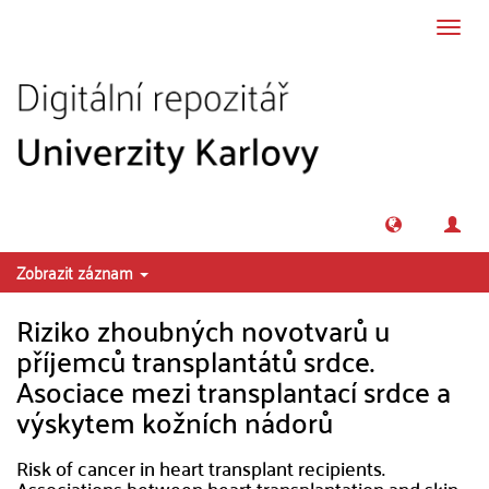
Přeskočit na obsah
Přepn
navig
Zobrazit záznam
Riziko zhoubných novotvarů u
příjemců transplantátů srdce.
Asociace mezi transplantací srdce a
výskytem kožních nádorů
Risk of cancer in heart transplant recipients.
Associations between heart transplantation and skin