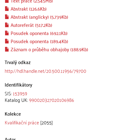
Text práce (2.545Mb)
Abstrakt (126.6Kb)
Abstrakt (anglicky) (5.739Kb)
Autoreferát (517.2Kb)
Posudek oponenta (692.1Kb)
Posudek oponenta (189.4Kb)
Záznam o průběhu obhajoby (188.9Kb)
Trvalý odkaz
http://hdl.handle.net/20.500.11956/79700
Identifikátory
SIS:
153959
Katalog UK:
990020327020106986
Kolekce
Kvalifikační práce
[2055]
Autor