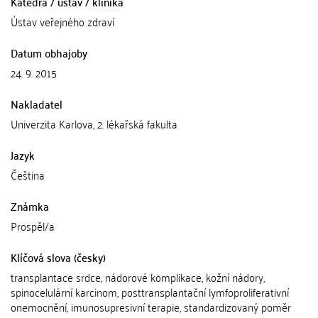
Katedra / ústav / klinika
Ústav veřejného zdraví
Datum obhajoby
24. 9. 2015
Nakladatel
Univerzita Karlova, 2. lékařská fakulta
Jazyk
Čeština
Známka
Prospěl/a
Klíčová slova (česky)
transplantace srdce, nádorové komplikace, kožní nádory,
spinocelulární karcinom, posttransplantační lymfoproliferativní
onemocnění, imunosupresivní terapie, standardizovaný poměr