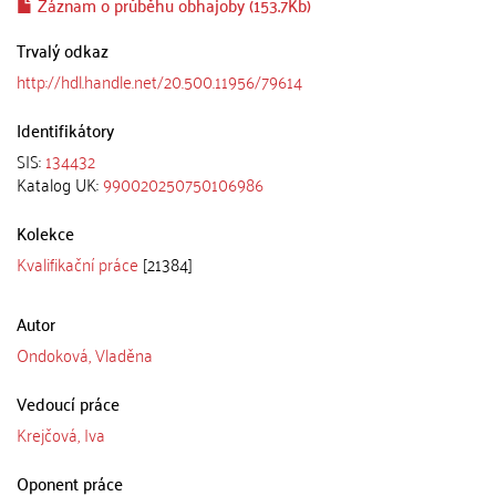
Záznam o průběhu obhajoby (153.7Kb)
Trvalý odkaz
http://hdl.handle.net/20.500.11956/79614
Identifikátory
SIS:
134432
Katalog UK:
990020250750106986
Kolekce
Kvalifikační práce
[21384]
Autor
Ondoková, Vladěna
Vedoucí práce
Krejčová, Iva
Oponent práce