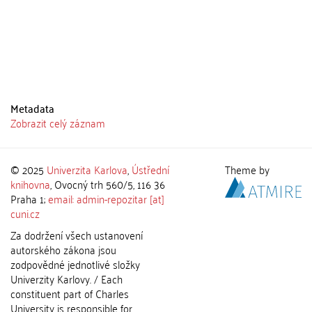
Metadata
Zobrazit celý záznam
© 2025
Univerzita Karlova
,
Ústřední
Theme by
knihovna
, Ovocný trh 560/5, 116 36
Praha 1;
email: admin-repozitar [at]
cuni.cz
Za dodržení všech ustanovení
autorského zákona jsou
zodpovědné jednotlivé složky
Univerzity Karlovy. / Each
constituent part of Charles
University is responsible for