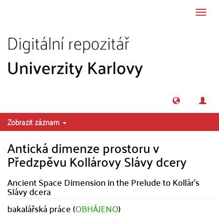
Přeskočit na obsah
Přepn
navig
Zobrazit záznam
Antická dimenze prostoru v
Předzpěvu Kollárovy Slávy dcery
Ancient Space Dimension in the Prelude to Kollár's
Slávy dcera
bakalářská práce (
OBHÁJENO
)