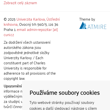
Zobrazit celý záznam
© 2025
Univerzita Karlova
,
Ústřední
Theme by
knihovna
, Ovocný trh 560/5, 116 36
Praha 1;
email: admin-repozitar [at]
cuni.cz
Za dodržení všech ustanovení
autorského zákona jsou
zodpovědné jednotlivé složky
Univerzity Karlovy. / Each
constituent part of Charles
University is responsible for
adherence to all provisions of the
copyright law.
Upozornění / Notice:
Získané
Používáme soubory cookies
informace nemohou být použity k
výdělečným účelům nebo vydávány
za studijní, vědeckou nebo jinou
Tyto webové stránky používají soubory
tvůrčí činnost jiné osoby než autora.
cookies a další sledovací nástroje s cílem