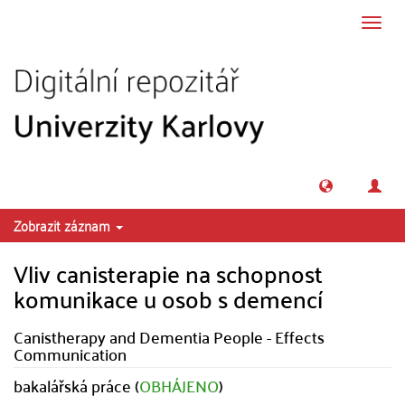
Přeskočit na obsah
Přepn
navig
Zobrazit záznam
Vliv canisterapie na schopnost
komunikace u osob s demencí
Canistherapy and Dementia People - Effects
Communication
bakalářská práce (
OBHÁJENO
)