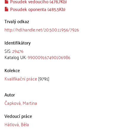
Posudek vedoucího (478.7Kb)
Posudek oponenta (485.5Kb)
Trvalý odkaz
http://hdl.handle.net/20.500.11956/7926
Identifikátory
SIS:
29476
Katalog UK:
990009167490106986
Kolekce
Kvalifikační práce
[9791]
Autor
Čapková, Martina
Vedoucí práce
Hátlová, Běla