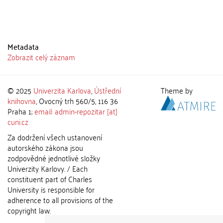
Metadata
Zobrazit celý záznam
© 2025
Univerzita Karlova
,
Ústřední
Theme by
knihovna
, Ovocný trh 560/5, 116 36
Praha 1;
email: admin-repozitar [at]
cuni.cz
Za dodržení všech ustanovení
autorského zákona jsou
zodpovědné jednotlivé složky
Univerzity Karlovy. / Each
constituent part of Charles
University is responsible for
adherence to all provisions of the
copyright law.