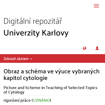
Přeskočit na obsah
Přepn
navig
Zobrazit záznam
Obraz a schéma ve výuce vybraných
kapitol cytologie
Picture and Scheme in Teaching of Selected Topics
of Cytology
rigorózní práce (
UZNÁNO
)