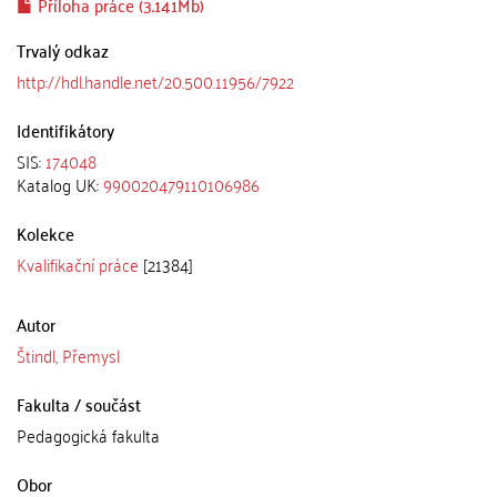
Příloha práce (3.141Mb)
Trvalý odkaz
http://hdl.handle.net/20.500.11956/7922
Identifikátory
SIS:
174048
Katalog UK:
990020479110106986
Kolekce
Kvalifikační práce
[21384]
Autor
Štindl, Přemysl
Fakulta / součást
Pedagogická fakulta
Obor