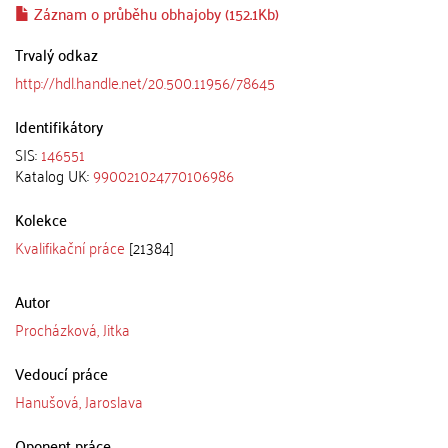
Záznam o průběhu obhajoby (152.1Kb)
Trvalý odkaz
http://hdl.handle.net/20.500.11956/78645
Identifikátory
SIS:
146551
Katalog UK:
990021024770106986
Kolekce
Kvalifikační práce
[21384]
Autor
Procházková, Jitka
Vedoucí práce
Hanušová, Jaroslava
Oponent práce