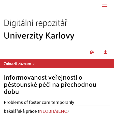
Přeskočit na obsah
Přepn
navig
Zobrazit záznam
Informovanost veřejnosti o
pěstounské péči na přechodnou
dobu
Problems of foster care temporarily
bakalářská práce (
NEOBHÁJENO
)