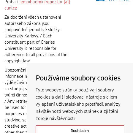
Praha 1;
email: admin-repozitar [at]
cuni.cz
Za dodržení všech ustanovení
autorského zákona jsou
zodpovědné jednotlivé složky
Univerzity Karlovy. / Each
constituent part of Charles
University is responsible for
adherence to all provisions of the
copyright law.
Upozornění / Notice:
Získané
Používáme soubory cookies
informace nemohou být použity k
výdělečným účelům nebo vydávány
za studijní, vědeckou nebo jinou
Tyto webové stránky používají soubory
tvůrčí činnost jiné osoby než autora.
cookies a další sledovací nástroje s cílem
/ Any retrieved information shall not
vylepšení uživatelského prostředí, analýzy
be used for any commercial
návštěvnosti webových stránek a zjištění
purposes or claimed as results of
zdroje návštěvnosti.
studying, scientific or any other
creative activities of any person
Souhlasím
other than the author.