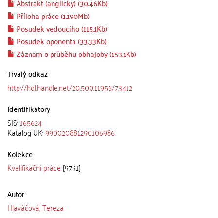
Abstrakt (anglicky) (30.46Kb)
Příloha práce (1.190Mb)
Posudek vedoucího (115.1Kb)
Posudek oponenta (33.33Kb)
Záznam o průběhu obhajoby (153.1Kb)
Trvalý odkaz
http://hdl.handle.net/20.500.11956/73412
Identifikátory
SIS:
165624
Katalog UK:
990020881290106986
Kolekce
Kvalifikační práce
[9791]
Autor
Hlaváčová, Tereza