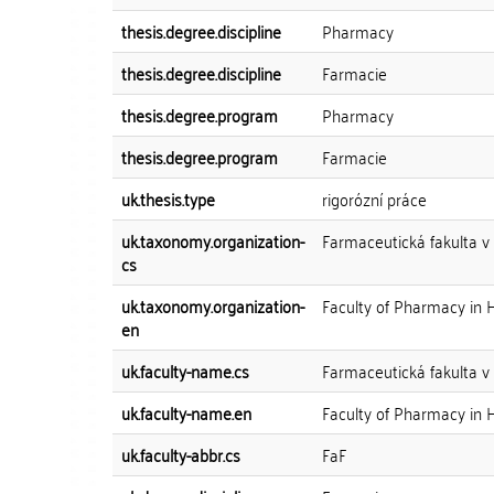
thesis.degree.discipline
Pharmacy
thesis.degree.discipline
Farmacie
thesis.degree.program
Pharmacy
thesis.degree.program
Farmacie
uk.thesis.type
rigorózní práce
uk.taxonomy.organization-
Farmaceutická fakulta v
cs
uk.taxonomy.organization-
Faculty of Pharmacy in 
en
uk.faculty-name.cs
Farmaceutická fakulta v
uk.faculty-name.en
Faculty of Pharmacy in 
uk.faculty-abbr.cs
FaF