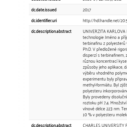
dc.date.issued
2017
dc.identifier.uri
http://hdl.handle.net/20
dc.description.abstract
UNIVERZITA KARLOVA Far
technologie Jméno a pří
terbinafinu z polyesterů
Ph.D. V předložené rigor
disperzí s terbinafinem,
různou koncentrací kysel
způsoby jeho aplikace, 
výběru vhodného polymer
experimentu byly připr
methyl-formiátu. Byl zji
polyesteru inkorporován
Byly provedeny disoluční
roztoku pH 7,4. Množství
vlnové délce 223 nm. Ter
10 % v polyesteru moleku
dc.description.abstract
CHARLES UNIVERSITY Fac