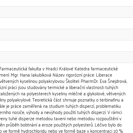
maceutická fakulta v Hradci Králové Katedra farmaceutické
jmení: Mgr. Hana Jakubíková Název rigorózní práce: Liberace
 větvených kyselinou polyakrylovou Školitel: PharmDr. Eva Šnejdrová,
ózní práci jsou studovány termické a liberační vlastnosti tuhých
 založených na polyesterech kyseliny mléčné a glykolové, větvených
iny polyakrylové. Teoretická část shrnuje poznatky o terbinafinu a
dále je práce zaměřená na studium tuhých disperzí, problematiku
ního nosiče, výhody a nevýhody použití tuhých disperzí. V rámci
aveny tuhé disperze metodou tavení nebo metodou rozpouštění v
štěn průběh bobtnání a eroze použitých polyesterů. Léčivo bylo do
o ve formě hydrochloridu nebo ve formě baze v koncentraci 10 %.