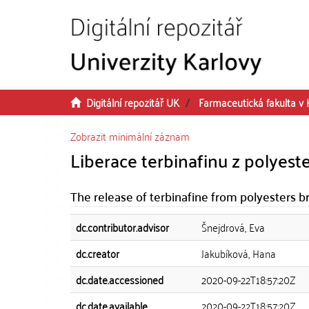
Přeskočit na obsah
Digitální repozitář UK
Farmaceutická fakulta v 
Zobrazit minimální záznam
Liberace terbinafinu z polyes
The release of terbinafine from polyesters b
dc.contributor.advisor
Šnejdrová, Eva
dc.creator
Jakubíková, Hana
dc.date.accessioned
2020-09-22T18:57:20Z
dc.date.available
2020-09-22T18:57:20Z