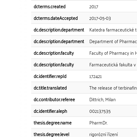
dcterms.created
2017
dcterms.dateAccepted
2017-05-03
dc.description.department
Katedra farmaceutické 
dc.description.department
Department of Pharmace
dc.description.faculty
Faculty of Pharmacy in 
dc.description.faculty
Farmaceutická fakulta v
dc.identifier.repId
172421
dc.title.translated
The release of terbinafi
dc.contributor.referee
Dittrich, Milan
dc.identifier.aleph
002137535
thesis.degree.name
PharmDr.
thesis.degree.level
rigorózní řízení