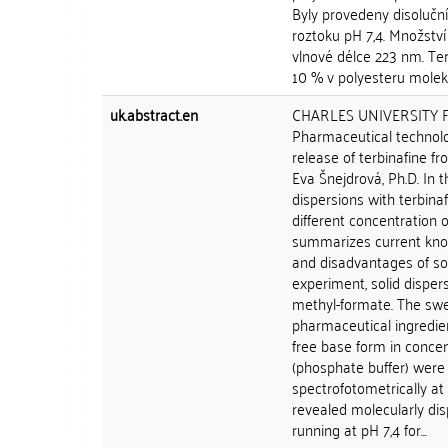
Byly provedeny disoluční
roztoku pH 7,4. Množství
vlnové délce 223 nm. Ter
10 % v polyesteru moleku
uk.abstract.en
CHARLES UNIVERSITY Fac
Pharmaceutical technolo
release of terbinafine f
Eva Šnejdrová, Ph.D. In t
dispersions with terbina
different concentration o
summarizes current know
and disadvantages of soli
experiment, solid dispe
methyl-formate. The swe
pharmaceutical ingredien
free base form in concent
(phosphate buffer) were
spectrofotometrically at
revealed molecularly di
running at pH 7,4 for...