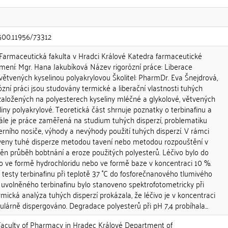
.500.11956/73312
maceutická fakulta v Hradci Králové Katedra farmaceutické
jmení: Mgr. Hana Jakubíková Název rigorózní práce: Liberace
 větvených kyselinou polyakrylovou Školitel: PharmDr. Eva Šnejdrová,
ózní práci jsou studovány termické a liberační vlastnosti tuhých
 založených na polyesterech kyseliny mléčné a glykolové, větvených
iny polyakrylové. Teoretická část shrnuje poznatky o terbinafinu a
dále je práce zaměřená na studium tuhých disperzí, problematiku
ního nosiče, výhody a nevýhody použití tuhých disperzí. V rámci
aveny tuhé disperze metodou tavení nebo metodou rozpouštění v
štěn průběh bobtnání a eroze použitých polyesterů. Léčivo bylo do
o ve formě hydrochloridu nebo ve formě baze v koncentraci 10 %.
 testy terbinafinu při teplotě 37 ˚C do fosforečnanového tlumivého
 uvolněného terbinafinu bylo stanoveno spektrofotometricky při
mická analýza tuhých disperzí prokázala, že léčivo je v koncentraci
lárně dispergováno. Degradace polyesterů při pH 7,4 probíhala...
ulty of Pharmacy in Hradec Králové Department of