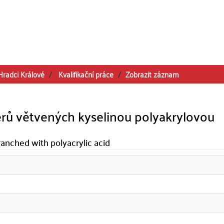
Hradci Králové
Kvalifikační práce
Zobrazit záznam
terů větvených kyselinou polyakrylovou
ranched with polyacrylic acid