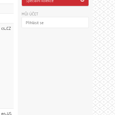
Speciální kolekce
MŮJ ÚČET
Přihlásit se
cs_CZ
en_US