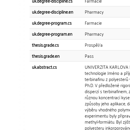
uk.degree-discipline.cs
Farmacie
uk.degree-discipline.en
Pharmacy
uk.degree-program.cs
Farmacie
uk.degree-program.en
Pharmacy
thesis.grade.cs
Prospěl/a
thesis.grade.en
Pass
uk.abstract.cs
UNIVERZITA KARLOVA Far
technologie Jméno a pří
terbinafinu z polyesterů
Ph.D. V předložené rigor
disperzí s terbinafinem,
různou koncentrací kysel
způsoby jeho aplikace, 
výběru vhodného polymer
experimentu byly připr
methyl-formiátu. Byl zji
polyesteru inkorporován