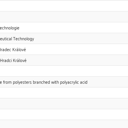
technologie
utical Technology
Hradec Králové
 Hradci Králové
ne from polyesters branched with polyacrylic acid