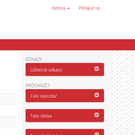
čeština
Přihlásit se
ODKAZY
Užitečné odkazy
PROCHÁZET
Celý repozitář
Tato sbírka