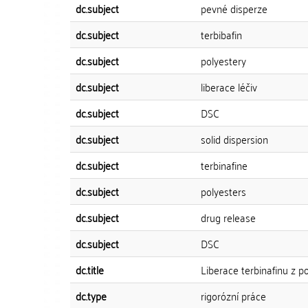
dc.subject
pevné disperze
dc.subject
terbibafin
dc.subject
polyestery
dc.subject
liberace léčiv
dc.subject
DSC
dc.subject
solid dispersion
dc.subject
terbinafine
dc.subject
polyesters
dc.subject
drug release
dc.subject
DSC
dc.title
Liberace terbinafinu z p
dc.type
rigorózní práce