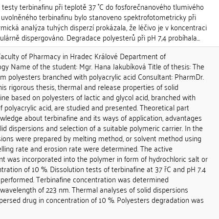
 testy terbinafinu při teplotě 37 ˚C do fosforečnanového tlumivého
 uvolněného terbinafinu bylo stanoveno spektrofotometricky při
mická analýza tuhých disperzí prokázala, že léčivo je v koncentraci
lárně dispergováno. Degradace polyesterů při pH 7,4 probíhala...
ulty of Pharmacy in Hradec Králové Department of
gy Name of the student: Mgr. Hana Jakubíková Title of thesis: The
rom polyesters branched with polyacrylic acid Consultant: PharmDr.
his rigorous thesis, thermal and release properties of solid
fine based on polyesters of lactic and glycol acid, branched with
f polyacrylic acid, are studied and presented. Theoretical part
ledge about terbinafine and its ways of application, advantages
d dispersions and selection of a suitable polymeric carrier. In the
rsions were prepared by melting method, or solvent method using
lling rate and erosion rate were determined. The active
t was incorporated into the polymer in form of hydrochloric salt or
ration of 10 %. Dissolution tests of terbinafine at 37 řC and pH 7.4
 performed. Terbinafine concentration was determined
 wavelength of 223 nm. Thermal analyses of solid dispersions
spersed drug in concentration of 10 %. Polyesters degradation was