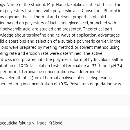
gy Name of the student: Mgr. Hana Jakubíková Title of thesis: The
rom polyesters branched with polyacrylic acid Consultant: PharmDr.
his rigorous thesis, thermal and release properties of solid
fine based on polyesters of lactic and glycol acid, branched with
f polyacrylic acid, are studied and presented. Theoretical part
ledge about terbinafine and its ways of application, advantages
d dispersions and selection of a suitable polymeric carrier. In the
rsions were prepared by melting method, or solvent method using
lling rate and erosion rate were determined. The active
t was incorporated into the polymer in form of hydrochloric salt or
ration of 10 %. Dissolution tests of terbinafine at 37 řC and pH 7.4
 performed. Terbinafine concentration was determined
 wavelength of 223 nm. Thermal analyses of solid dispersions
spersed drug in concentration of 10 %. Polyesters degradation was
aceutická fakulta v Hradci Králové