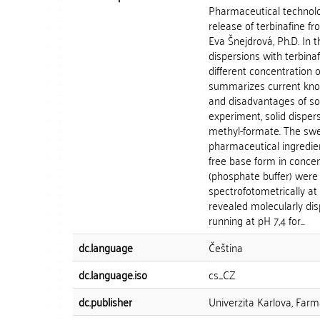
Pharmaceutical technolo
release of terbinafine f
Eva Šnejdrová, Ph.D. In t
dispersions with terbina
different concentration o
summarizes current know
and disadvantages of soli
experiment, solid dispe
methyl-formate. The swe
pharmaceutical ingredien
free base form in concent
(phosphate buffer) were
spectrofotometrically at
revealed molecularly di
running at pH 7,4 for...
dc.language
Čeština
dc.language.iso
cs_CZ
dc.publisher
Univerzita Karlova, Farm