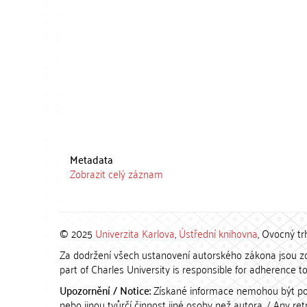
Metadata
Zobrazit celý záznam
© 2025
Univerzita Karlova
,
Ústřední knihovna
, Ovocný tr
Za dodržení všech ustanovení autorského zákona jsou zod
part of Charles University is responsible for adherence to 
Upozornění / Notice:
Získané informace nemohou být po
nebo jinou tvůrčí činnost jiné osoby než autora. / Any r