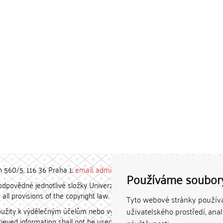
h 560/5, 116 36 Praha 1;
email: admin-repozitar [at] cuni.cz
Používáme soubor
povědné jednotlivé složky Univerzity Karlovy. / Each constituent
all provisions of the copyright law.
Tyto webové stránky používaj
užity k výdělečným účelům nebo vydávány za studijní, vědeckou
uživatelského prostředí, ana
etrieved information shall not be used for any commercial purposes