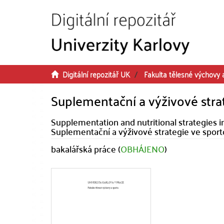
Přeskočit na obsah
Digitální repozitář UK
Fakulta tělesné výchovy 
Suplementační a výživové stra
Supplementation and nutritional strategies in
Suplementační a výživové strategie ve spor
bakalářská práce (
OBHÁJENO
)