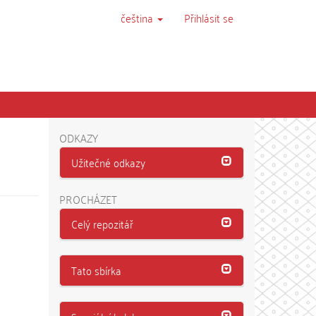
čeština
Přihlásit se
ODKAZY
Užitečné odkazy
PROCHÁZET
Celý repozitář
Tato sbírka