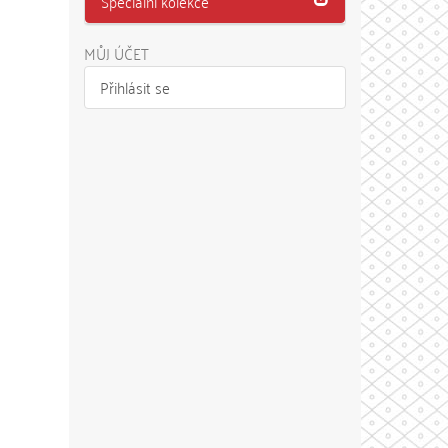
Speciální kolekce
MŮJ ÚČET
Přihlásit se