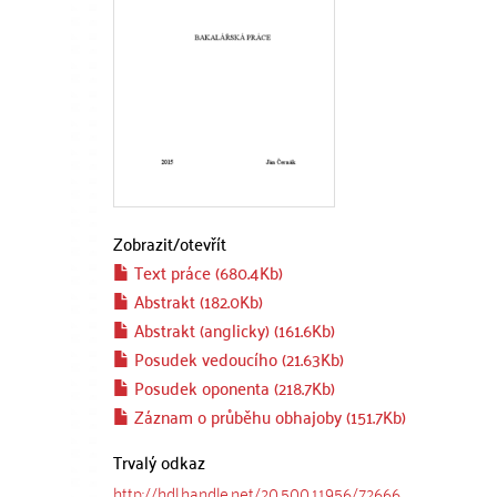
Zobrazit/
otevřít
Text práce (680.4Kb)
Abstrakt (182.0Kb)
Abstrakt (anglicky) (161.6Kb)
Posudek vedoucího (21.63Kb)
Posudek oponenta (218.7Kb)
Záznam o průběhu obhajoby (151.7Kb)
Trvalý odkaz
http://hdl.handle.net/20.500.11956/72666