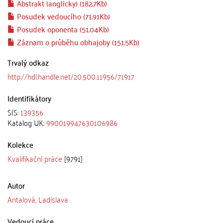
Abstrakt (anglicky) (182.7Kb)
Posudek vedoucího (71.91Kb)
Posudek oponenta (51.04Kb)
Záznam o průběhu obhajoby (151.5Kb)
Trvalý odkaz
http://hdl.handle.net/20.500.11956/71917
Identifikátory
SIS:
139356
Katalog UK:
990019947630106986
Kolekce
Kvalifikační práce
[9791]
Autor
Antalová, Ladislava
Vedoucí práce