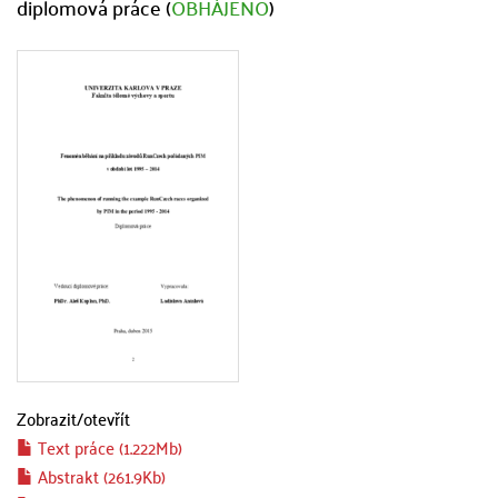
diplomová práce (
OBHÁJENO
)
Zobrazit/
otevřít
Text práce (1.222Mb)
Abstrakt (261.9Kb)