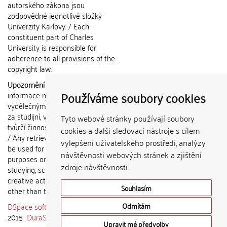
autorského zákona jsou
zodpovědné jednotlivé složky
Univerzity Karlovy. / Each
constituent part of Charles
University is responsible for
adherence to all provisions of the
copyright law.
Upozornění / Notice:
Získané
Používáme soubory cookies
informace nemohou být použity k
výdělečným účelům nebo vydávány
za studijní, vědeckou nebo jinou
Tyto webové stránky používají soubory
tvůrčí činnost jiné osoby než autora.
cookies a další sledovací nástroje s cílem
/ Any retrieved information shall not
vylepšení uživatelského prostředí, analýzy
be used for any commercial
návštěvnosti webových stránek a zjištění
purposes or claimed as results of
zdroje návštěvnosti.
studying, scientific or any other
creative activities of any person
Souhlasím
other than the author.
DSpace software
copyright © 2002-
Odmítám
2015
DuraSpace
Upravit mé předvolby