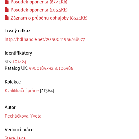
Posudek oponenta (87.41Kb)
Posudek oponenta (105.5Kb)
Záznam o průběhu obhajoby (653.1Kb)
Trvalý odkaz
http://hdl.handle.net/20.500.11956/68977
Identifikátory
SIS:
101424
Katalog UK:
990018539250106986
Kolekce
Kvalifikační práce
[21384]
Autor
Pecháčková, Yveta
Vedoucí práce
Stará, Jana