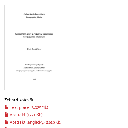
Zobrazit/
otevřít
Text práce (3.025Mb)
Abstrakt (172.0Kb)
Abstrakt (anglicky) (161.3Kb)