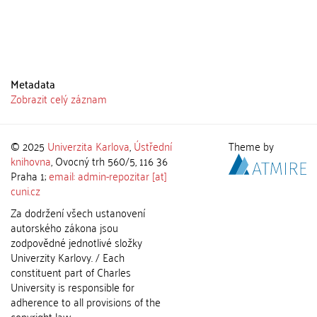
Metadata
Zobrazit celý záznam
© 2025
Univerzita Karlova
,
Ústřední
Theme by
knihovna
, Ovocný trh 560/5, 116 36
Praha 1;
email: admin-repozitar [at]
cuni.cz
Za dodržení všech ustanovení
autorského zákona jsou
zodpovědné jednotlivé složky
Univerzity Karlovy. / Each
constituent part of Charles
University is responsible for
adherence to all provisions of the
copyright law.