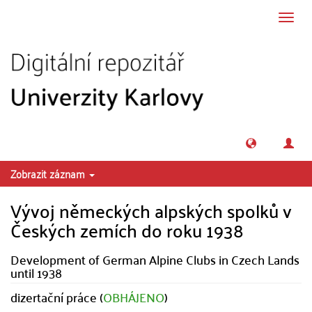
Přeskočit na obsah
Přepn
navig
Zobrazit záznam
Vývoj německých alpských spolků v
Českých zemích do roku 1938
Development of German Alpine Clubs in Czech Lands
until 1938
dizertační práce (
OBHÁJENO
)