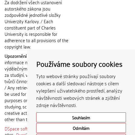
Za dodržení všech ustanovení
autorského zákona jsou
zodpovědné jednotlivé složky
Univerzity Karlovy. / Each
constituent part of Charles
University is responsible for
adherence to all provisions of the
copyright law.
Upozornění / Notice:
Získané
Používáme soubory cookies
informace nemohou být použity k
výdělečným účelům nebo vydávány
za studijní, vědeckou nebo jinou
Tyto webové stránky používají soubory
tvůrčí činnost jiné osoby než autora.
cookies a další sledovací nástroje s cílem
/ Any retrieved information shall not
vylepšení uživatelského prostředí, analýzy
be used for any commercial
návštěvnosti webových stránek a zjištění
purposes or claimed as results of
zdroje návštěvnosti.
studying, scientific or any other
creative activities of any person
Souhlasím
other than the author.
DSpace software
copyright © 2002-
Odmítám
2015
DuraSpace