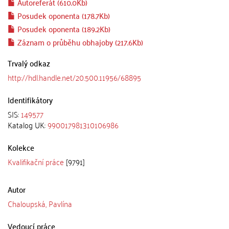
Autoreferát (610.0Kb)
Posudek oponenta (178.7Kb)
Posudek oponenta (189.2Kb)
Záznam o průběhu obhajoby (217.6Kb)
Trvalý odkaz
http://hdl.handle.net/20.500.11956/68895
Identifikátory
SIS:
149577
Katalog UK:
990017981310106986
Kolekce
Kvalifikační práce
[9791]
Autor
Chaloupská, Pavlína
Vedoucí práce