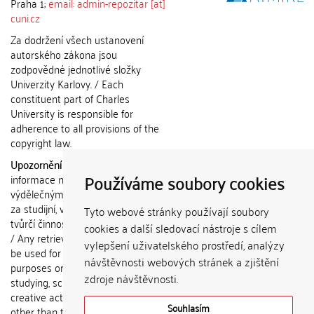
Praha 1;
email: admin-repozitar [at]
cuni.cz
Za dodržení všech ustanovení
autorského zákona jsou
zodpovědné jednotlivé složky
Univerzity Karlovy. / Each
constituent part of Charles
University is responsible for
adherence to all provisions of the
copyright law.
Upozornění / Notice:
Získané
Používáme soubory cookies
informace nemohou být použity k
výdělečným účelům nebo vydávány
za studijní, vědeckou nebo jinou
Tyto webové stránky používají soubory
tvůrčí činnost jiné osoby než autora.
cookies a další sledovací nástroje s cílem
/ Any retrieved information shall not
vylepšení uživatelského prostředí, analýzy
be used for any commercial
návštěvnosti webových stránek a zjištění
purposes or claimed as results of
zdroje návštěvnosti.
studying, scientific or any other
creative activities of any person
Souhlasím
other than the author.