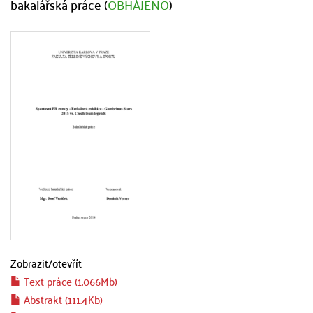
bakalářská práce (
OBHÁJENO
)
Zobrazit/
otevřít
Text práce (1.066Mb)
Abstrakt (111.4Kb)