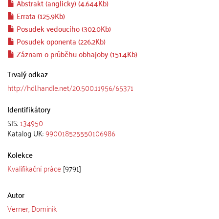
Abstrakt (anglicky) (4.644Kb)
Errata (125.9Kb)
Posudek vedoucího (302.0Kb)
Posudek oponenta (226.2Kb)
Záznam o průběhu obhajoby (151.4Kb)
Trvalý odkaz
http://hdl.handle.net/20.500.11956/65371
Identifikátory
SIS:
134950
Katalog UK:
990018525550106986
Kolekce
Kvalifikační práce
[9791]
Autor
Verner, Dominik