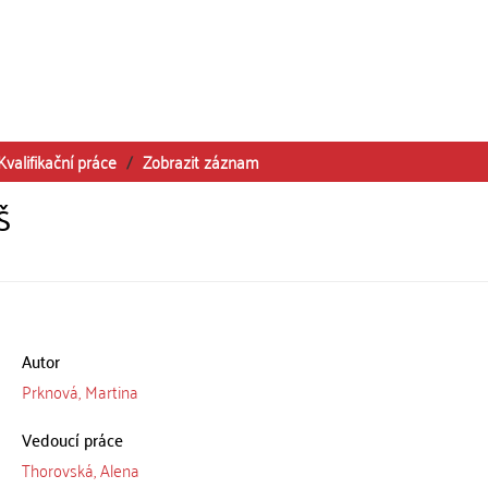
Kvalifikační práce
Zobrazit záznam
Š
Autor
Prknová, Martina
Vedoucí práce
Thorovská, Alena