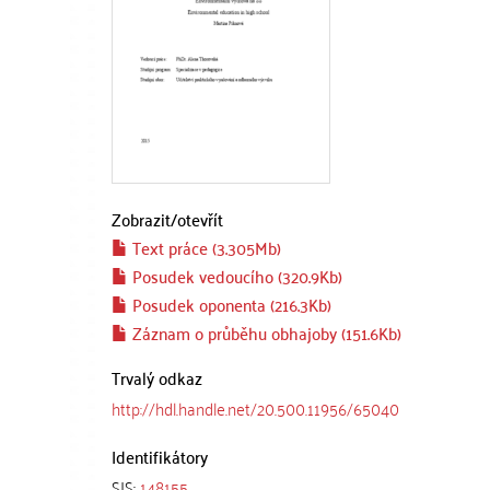
Zobrazit/
otevřít
Text práce (3.305Mb)
Posudek vedoucího (320.9Kb)
Posudek oponenta (216.3Kb)
Záznam o průběhu obhajoby (151.6Kb)
Trvalý odkaz
http://hdl.handle.net/20.500.11956/65040
Identifikátory
SIS:
148155