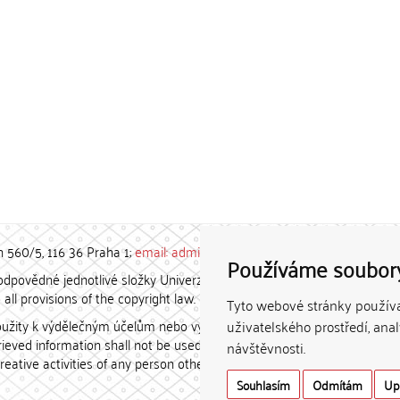
h 560/5, 116 36 Praha 1;
email: admin-repozitar [at] cuni.cz
Používáme soubor
povědné jednotlivé složky Univerzity Karlovy. / Each constituent
all provisions of the copyright law.
Tyto webové stránky používaj
užity k výdělečným účelům nebo vydávány za studijní, vědeckou
uživatelského prostředí, ana
etrieved information shall not be used for any commercial purposes
návštěvnosti.
creative activities of any person other than the author.
Souhlasím
Odmítám
Up