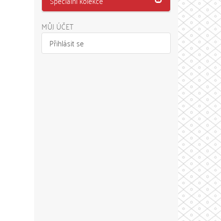
Speciální kolekce
MŮJ ÚČET
Přihlásit se