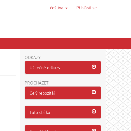
čeština
Přihlásit se
ODKAZY
Užitečné odkazy
PROCHÁZET
Celý repozitář
Tato sbírka