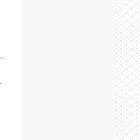
ie,
,