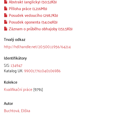
Abstrakt (anglicky) (50.52Kb)
Příloha práce (1.216Mb)
Posudek vedoucího (298.7Kb)
Posudek oponenta (54.04Kb)
Záznam o průběhu obhajoby (151.5Kb)
Trvalý odkaz
http://hdl.handle.net/20.500.11956/64214
Identifikátory
SIS:
134947
Katalog UK:
990017761040106986
Kolekce
Kvalifikační práce
[9791]
Autor
Buchtová, Eliška