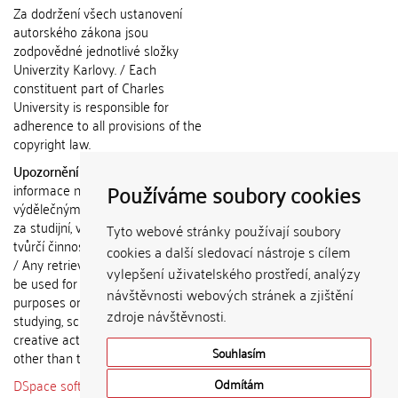
Za dodržení všech ustanovení
autorského zákona jsou
zodpovědné jednotlivé složky
Univerzity Karlovy. / Each
constituent part of Charles
University is responsible for
adherence to all provisions of the
copyright law.
Upozornění / Notice:
Získané
Používáme soubory cookies
informace nemohou být použity k
výdělečným účelům nebo vydávány
za studijní, vědeckou nebo jinou
Tyto webové stránky používají soubory
tvůrčí činnost jiné osoby než autora.
cookies a další sledovací nástroje s cílem
/ Any retrieved information shall not
vylepšení uživatelského prostředí, analýzy
be used for any commercial
návštěvnosti webových stránek a zjištění
purposes or claimed as results of
zdroje návštěvnosti.
studying, scientific or any other
creative activities of any person
Souhlasím
other than the author.
DSpace software
copyright © 2002-
Odmítám